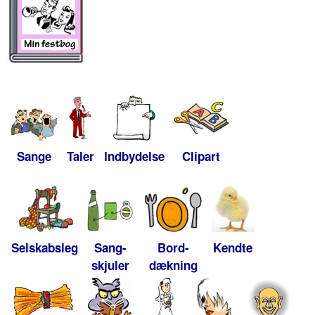
Sange
Taler
Indbydelse
Clipart
Selskabsleg
Sang-
Bord-
Kendte
skjuler
dækning