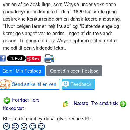
var en af de adskillige, som Weyse under vek­slende
pseudonymer indsendte til den i 1820 for første gang
udskrevne konkurrence om en dansk fædre­landssang.
"Hvor bølgen larmer højt fra sø" og "Duftende enge og
kornrige vange" var to andre. Ingen af de tre vandt
prisen. Til gengæld blev Weyse opfordret til at sætte
melodi til den vindende tekst.
Save
Gem i Min Festbog
Opret din egen Festbog
Send artikel til en ven
Feedback
Forrige: Tors
Næste: Tre små fisk
fiskedræt
Klik på den smiley du vil give denne side