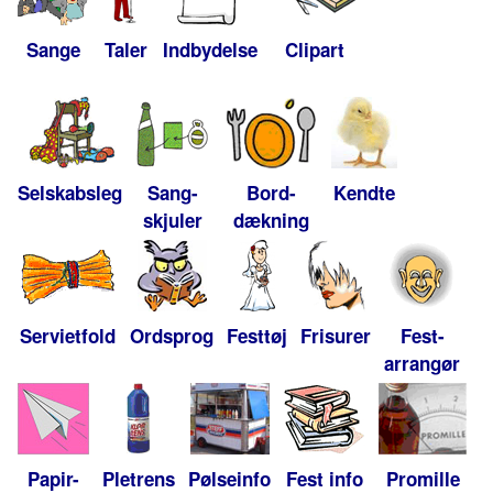
Sange
Taler
Indbydelse
Clipart
Selskabsleg
Sang-
Bord-
Kendte
skjuler
dækning
Servietfold
Ordsprog
Festtøj
Frisurer
Fest-
arrangør
Papir-
Pletrens
Pølseinfo
Fest info
Promille