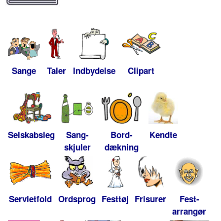
Sange
Taler
Indbydelse
Clipart
Selskabsleg
Sang-
Bord-
Kendte
skjuler
dækning
Servietfold
Ordsprog
Festtøj
Frisurer
Fest-
arrangør