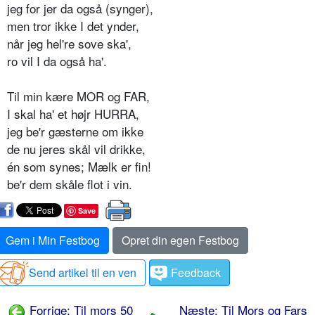
jeg for jer da også (synger),
men tror ikke I det ynder,
når jeg hel're sove ska',
ro vil I da også ha'.
Til min kære MOR og FAR,
I skal ha' et højr HURRA,
jeg be'r gæsterne om ikke
de nu jeres skål vil drikke,
én som synes; Mælk er fin!
be'r dem skåle flot i vin.
Save
Gem i Min Festbog
Opret din egen Festbog
Send artikel til en ven
Feedback
Forrige: Til mors 50
Næste: Til Mors og Fars