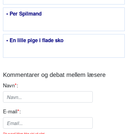
• Per Spilmand
• En lille pige i flade sko
Kommentarer og debat mellem læsere
Navn
*
:
E-mail
*
:
Din e-mail bliver ikke vist på sitet.