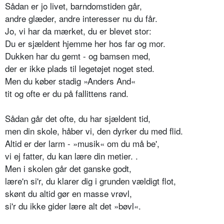
Sådan er jo livet, barndomstiden går,
andre glæder, andre interesser nu du får.
Jo, vi har da mærket, du er blevet stor:
Du er sjældent hjemme her hos far og mor.
Dukken har du gemt - og bamsen med,
der er ikke plads til legetøjet noget sted.
Men du køber stadig »Anders And«
tit og ofte er du på fallittens rand.
Sådan går det ofte, du har sjældent tid,
men din skole, håber vi, den dyrker du med flid.
Altid er der larm - »musik« om du må be',
vi ej fatter, du kan lære din metier. .
Men i skolen går det ganske godt,
lære'n si'r, du klarer dig i grunden vældigt flot,
skønt du altid gør en masse vrøvl,
si'r du ikke gider lære alt det »bøvl«.