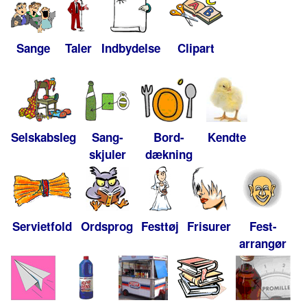
Sange
Taler
Indbydelse
Clipart
Selskabsleg
Sang-
Bord-
Kendte
skjuler
dækning
Servietfold
Ordsprog
Festtøj
Frisurer
Fest-
arrangør