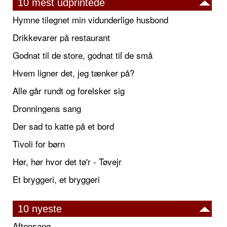
10 mest udprintede
Hymne tilegnet min vidunderlige husbond
Drikkevarer på restaurant
Godnat til de store, godnat til de små
Hvem ligner det, jeg tænker på?
Alle går rundt og forelsker sig
Dronningens sang
Der sad to katte på et bord
Tivoli for børn
Hør, hør hvor det tø'r - Tøvejr
Et bryggeri, et bryggeri
10 nyeste
Aftensang