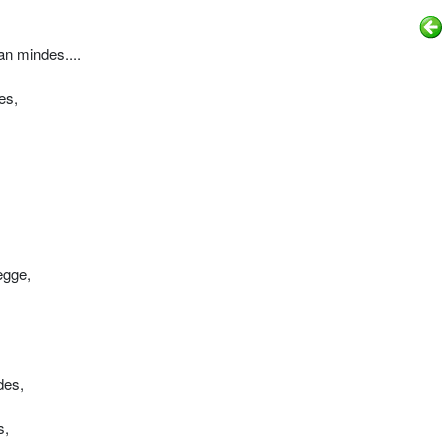
an mindes....
es,
ægge,
des,
s,