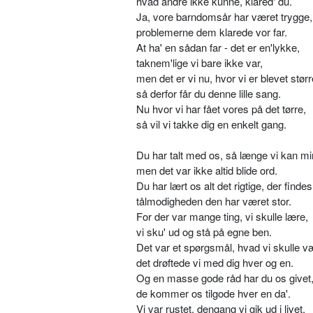
hvad andre ikke kunne, klared' du.
Ja, vore barndomsår har været trygge,
problemerne dem klarede vor far.
At ha' en sådan far - det er en'lykke,
taknem'lige vi bare ikke var,
men det er vi nu, hvor vi er blevet størr
så derfor får du denne lille sang.
Nu hvor vi har fået vores på det tørre,
så vil vi takke dig en enkelt gang.
Du har talt med os, så længe vi kan m
men det var ikke altid blide ord.
Du har lært os alt det rigtige, der findes
tålmodigheden den har været stor.
For der var mange ting, vi skulle lære,
vi sku' ud og stå på egne ben.
Det var et spørgsmål, hvad vi skulle v
det drøftede vi med dig hver og en.
Og en masse gode råd har du os givet
de kommer os tilgode hver en da'.
Vi var rustet, dengang vi gik ud i livet.