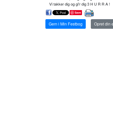
Vi takker dig og gi'r dig 3 H U R R A !
Save
Gem i Min Festbog
Opret din