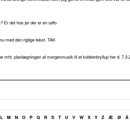
 Er det hos jer der er en udfo
p nu med den rigtige tekst. TAK
e mht. planlægningen af morgenmusik til et kobberbryllup her d. 7.3.
L
M
N
O
P
Q
R
S
T
U
V
W
X
Y
Z
Æ
Ø
Å