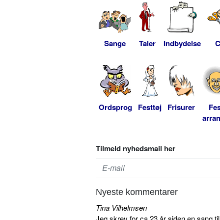
Sange
Taler
Indbydelse
C
Ordsprog
Festtøj
Frisurer
Fes
arra
Tilmeld nyhedsmail her
Nyeste kommentarer
Tina Vilhelmsen
Jeg skrev for ca 23 år siden en sang ti