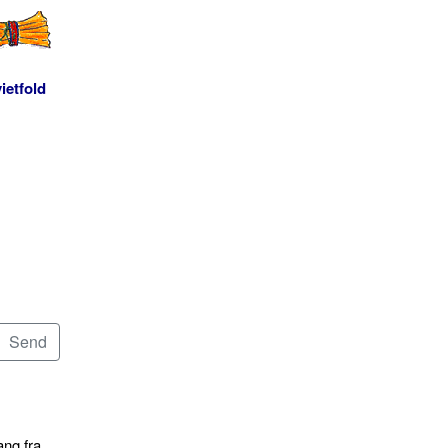
ietfold
ang fra