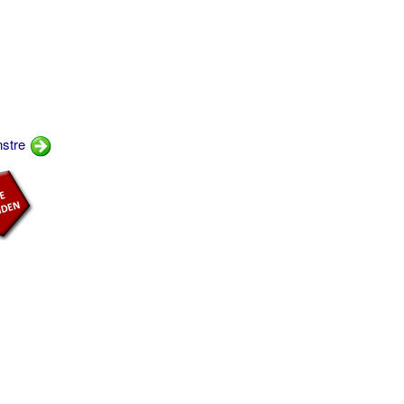
nstre