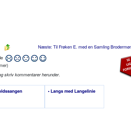
Næste: Til Frøken E. med en Samling Brodermø
ide
mer)
og skriv kommentarer herunder
.
oldssangen
• Langs med Langelinie