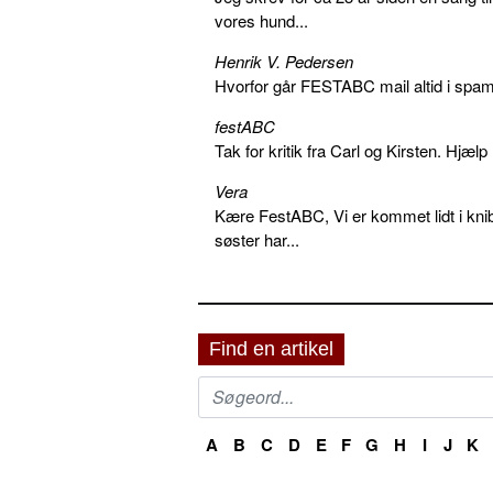
vores hund...
Henrik V. Pedersen
Hvorfor går FESTABC mail altid i spam?
festABC
Tak for kritik fra Carl og Kirsten. Hjæl
Vera
Kære FestABC, Vi er kommet lidt i knib
søster har...
Find en artikel
A
B
C
D
E
F
G
H
I
J
K