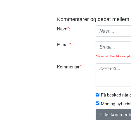
Kommentarer og debat mellem 
Navn
*
:
E-mail
*
:
Din e-mail bliver ikke vist på 
Kommentar
*
:
Få besked når d
Modtag nyhedsb