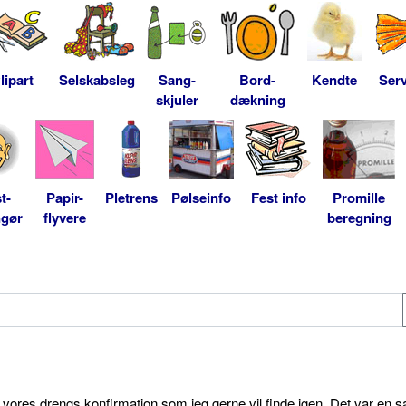
lipart
Selskabsleg
Sang-
Bord-
Kendte
Serv
skjuler
dækning
t-
Papir-
Pletrens
Pølseinfo
Fest info
Promille
ngør
flyvere
beregning
l vores drengs konfirmation som jeg gerne vil finde igen. Det var en s