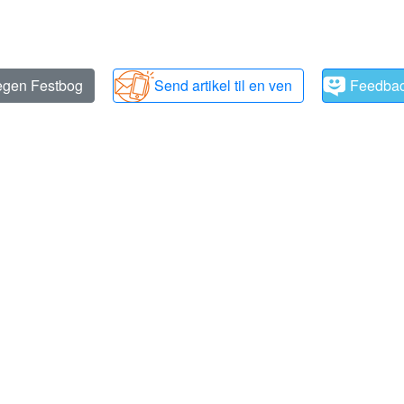
 egen Festbog
Send artikel til en ven
Feedba