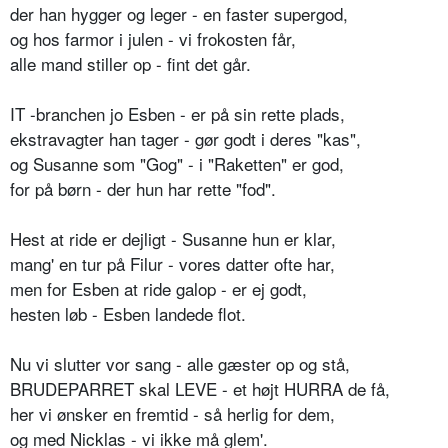
der han hygger og leger - en faster supergod,
og hos farmor i julen - vi frokosten får,
alle mand stiller op - fint det går.
IT -branchen jo Esben - er på sin rette plads,
ekstravagter han tager - gør godt i deres "kas",
og Susanne som "Gog" - i "Raketten" er god,
for på børn - der hun har rette "fod".
Hest at ride er dejligt - Susanne hun er klar,
mang' en tur på Filur - vores datter ofte har,
men for Esben at ride galop - er ej godt,
hesten løb - Esben landede flot.
Nu vi slutter vor sang - alle gæster op og stå,
BRUDEPARRET skal LEVE - et højt HURRA de få,
her vi ønsker en fremtid - så herlig for dem,
og med Nicklas - vi ikke må glem'.