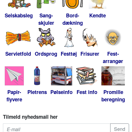
Selskabsleg
Sang-
Bord-
Kendte
skjuler
dækning
Servietfold
Ordsprog
Festtøj
Frisurer
Fest-
arrangør
Papir-
Pletrens
Pølseinfo
Fest info
Promille
flyvere
beregning
Tilmeld nyhedsmail her