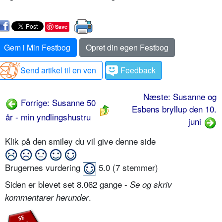
Save
Gem i Min Festbog
Opret din egen Festbog
Send artikel til en ven
Feedback
Næste: Susanne og
Forrige: Susanne 50
Esbens bryllup den 10.
år - min yndlingshustru
juni
Klik på den smiley du vil give denne side
Brugernes vurdering
5.0
(
7
stemmer)
Siden er blevet set 8.062 gange -
Se og skriv
.
kommentarer herunder