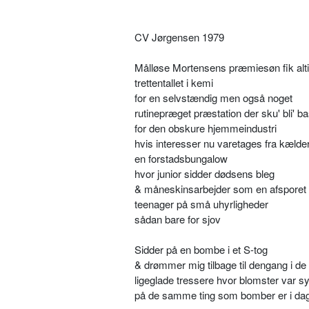
CV Jørgensen 1979
Målløse Mortensens præmiesøn fik alt
trettentallet i kemi
for en selvstændig men også noget
rutinepræget præstation der sku' bli' ba
for den obskure hjemmeindustri
hvis interesser nu varetages fra kælder
en forstadsbungalow
hvor junior sidder dødsens bleg
& måneskinsarbejder som en afsporet
teenager på små uhyrligheder
sådan bare for sjov
Sidder på en bombe i et S-tog
& drømmer mig tilbage til dengang i de
ligeglade tressere hvor blomster var s
på de samme ting som bomber er i da