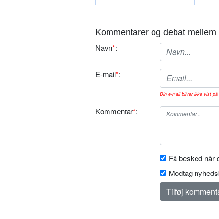
Kommentarer og debat mellem 
Navn
*
:
E-mail
*
:
Din e-mail bliver ikke vist på 
Kommentar
*
:
Få besked når d
Modtag nyhedsb