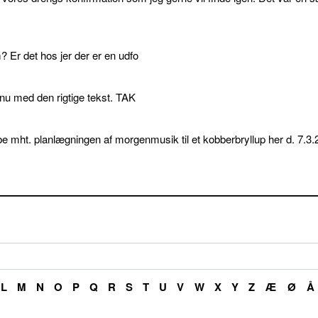
 Er det hos jer der er en udfo
p nu med den rigtige tekst. TAK
e mht. planlægningen af morgenmusik til et kobberbryllup her d. 7.3.
L
M
N
O
P
Q
R
S
T
U
V
W
X
Y
Z
Æ
Ø
Å