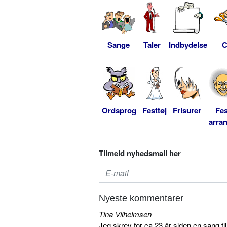
Sange
Taler
Indbydelse
C
Ordsprog
Festtøj
Frisurer
Fes
arra
Tilmeld nyhedsmail her
Nyeste kommentarer
Tina Vilhelmsen
Jeg skrev for ca 23 år siden en sang ti