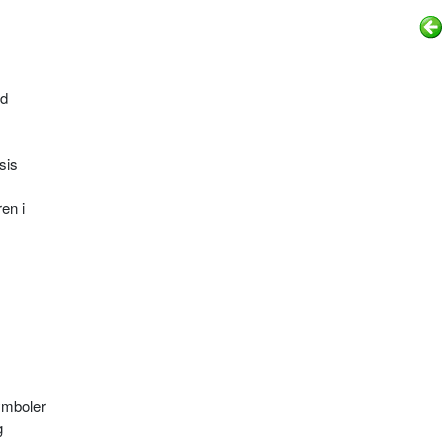
id
sis
en i
ymboler
g