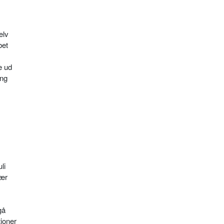
elv
bet
e ud
eng
li
nær
gå
ioner