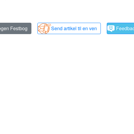
 egen Festbog
Send artikel til en ven
Feedba