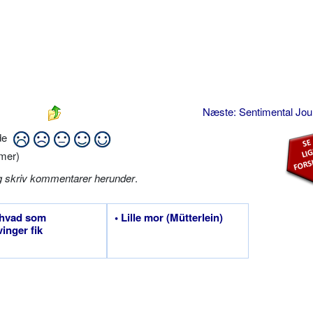
Næste: Sentimental Jo
ide
mer)
g skriv kommentarer herunder
.
, hvad som
• Lille mor (Mütterlein)
vinger fik