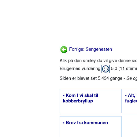
Forrige: Sengehesten
Klik på den smiley du vil give denne s
Brugernes vurdering
5,0
(
11
stem
Siden er blevet set 5.434 gange -
Se o
• Kom ! vi skal til
• Alt
kobberbryllup
fugle
• Brev fra kommunen