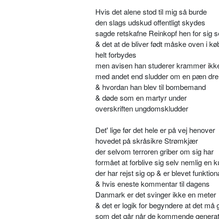
Hvis det alene stod til mig så burde
den slags udskud offentligt skydes
sagde retskafne Reinkopf hen for sig s
& det at de bliver født måske oven i kø
helt forbydes
men avisen han studerer krammer ikk
med andet end sludder om en pæn dr
& hvordan han blev til bombemand
& døde som en martyr under
overskriften ungdomskludder
Det' lige før det hele er på vej henover
hovedet på skråsikre Strømkjær
der selvom terroren griber om sig har
formået at forblive sig selv nemlig en ku
der har rejst sig op & er blevet funktio
& hvis eneste kommentar til dagens
Danmark er det svinger ikke en meter
& det er logik for begyndere at det må 
som det går når de kommende generat