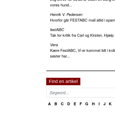
vores hund...
Henrik V. Pedersen
Hvorfor går FESTABC mail altid i spam?
festABC
Tak for kritik fra Carl og Kirsten. Hjæl
Vera
Kære FestABC, Vi er kommet lidt i knib
søster har...
Find en artikel
A
B
C
D
E
F
G
H
I
J
K