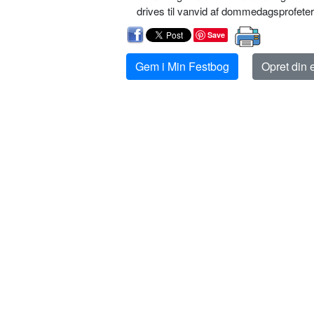
drives til vanvid af dommedagsprofeter
Save
Gem i Min Festbog
Opret din