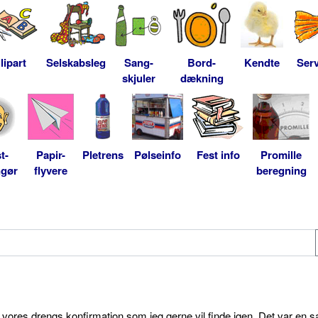
lipart
Selskabsleg
Sang-
Bord-
Kendte
Serv
skjuler
dækning
t-
Papir-
Pletrens
Pølseinfo
Fest info
Promille
ngør
flyvere
beregning
l vores drengs konfirmation som jeg gerne vil finde igen. Det var en s