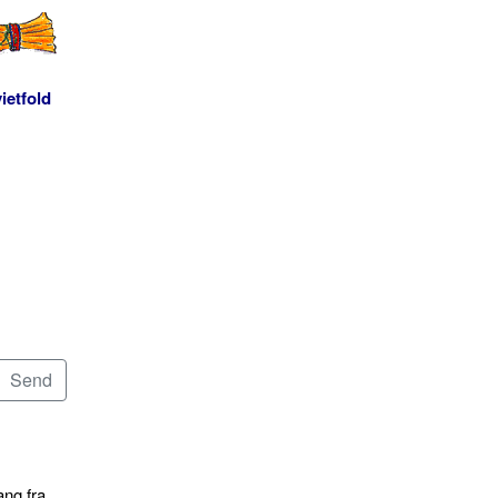
ietfold
ang fra