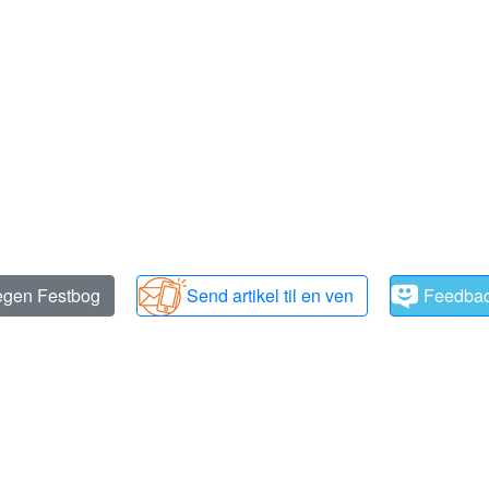
 egen Festbog
Send artikel til en ven
Feedba