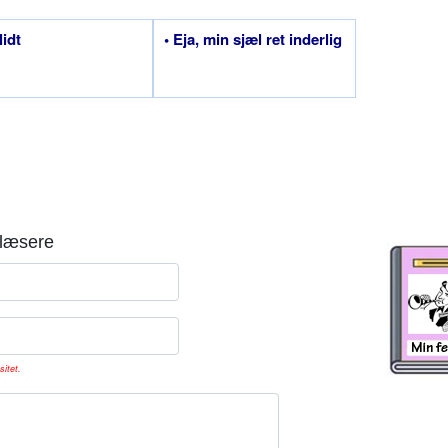
lidt
• Eja, min sjæl ret inderlig
læsere
sitet.