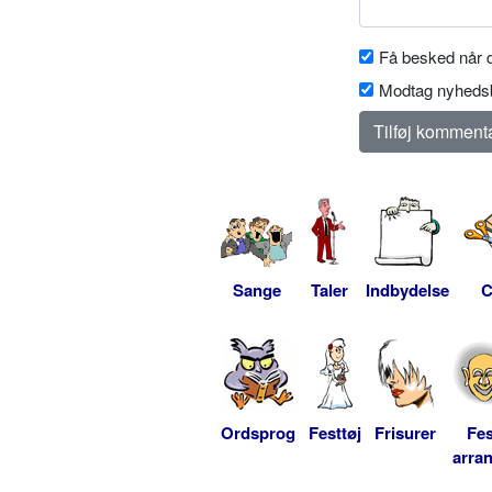
Få besked når d
Modtag nyhedsb
Sange
Taler
Indbydelse
C
Ordsprog
Festtøj
Frisurer
Fes
arra