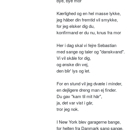
bye, bye mor
Kærlighed og en hel masse lykke,
jeg håber din fremtid vil smykke,
for jeg elsker dig du,
konfirmand er du nu, knus fra mor
Her i dag skal vi fejre Sebastian
med sange og taler og "danskvand".
Vi vil skåle for dig,
og ønske din vej,
den blir' lys og let.
For en stund vil jeg dvæle i minder,
en dejligere dreng man ej finder.
Du gav "kam til mit hår",
ja, det var vist i går,
tror jeg nok.
I New York blev garagerne bange,
for helten fra Danmark sang sange,