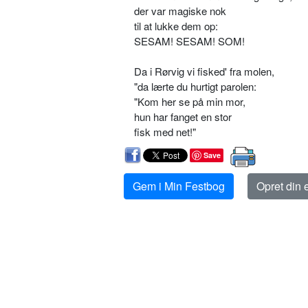
der var magiske nok
til at lukke dem op:
SESAM! SESAM! SOM!
Da i Rørvig vi fisked' fra molen,
"da lærte du hurtigt parolen:
"Kom her se på min mor,
hun har fanget en stor
fisk med net!"
Save
Gem i Min Festbog
Opret din