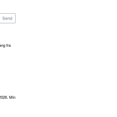
ang fra
2026. Min