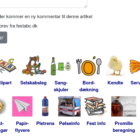
er kommer en ny kommentar til denne artikel
rev fra festabc.dk
lipart
Selskabsleg
Sang-
Bord-
Kendte
Serv
skjuler
dækning
t-
Papir-
Pletrens
Pølseinfo
Fest info
Promille
ngør
flyvere
beregning