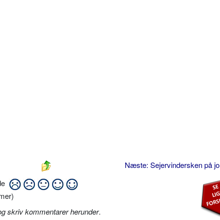
Næste: Sejervindersken på j
ide
mer)
og skriv kommentarer herunder
.