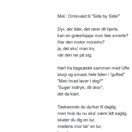
Mel.: Omkvæd til "Side by Side!"
Dyr, der lider, det rører dit hjerte,
kan en græshoppe mon føle smerte?
Har den motor monstro?
ja, det sku' man tro,
når den rør på sig.
Hørt fra bagsædet sammen med Uffe
slurp og smask hele tiden i "guffed"
"Men hvad laver I dog?"
"Suger indtryk, dit drov",
det da klart.
Taekwondo du dyrker til daglig,
men hvis du nu ska' være lidt saglig,
skater du dig en tur,
medens mor tar' en lur,