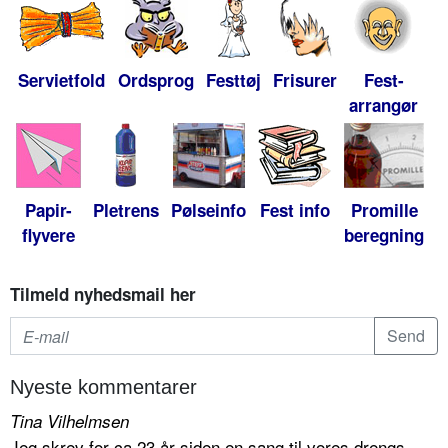
Servietfold
Ordsprog
Festtøj
Frisurer
Fest-
arrangør
Papir-
Pletrens
Pølseinfo
Fest info
Promille
flyvere
beregning
Tilmeld nyhedsmail her
Nyeste kommentarer
Tina Vilhelmsen
Jeg skrev for ca 23 år siden en sang til vores drengs