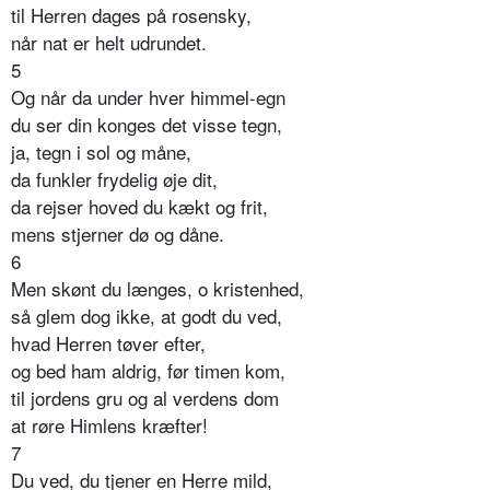
til Herren dages på rosensky,
når nat er helt udrundet.
5
Og når da under hver himmel-egn
du ser din konges det visse tegn,
ja, tegn i sol og måne,
da funkler frydelig øje dit,
da rejser hoved du kækt og frit,
mens stjerner dø og dåne.
6
Men skønt du længes, o kristenhed,
så glem dog ikke, at godt du ved,
hvad Herren tøver efter,
og bed ham aldrig, før timen kom,
til jordens gru og al verdens dom
at røre Himlens kræfter!
7
Du ved, du tjener en Herre mild,