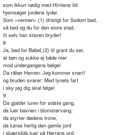
som ikkun nødig med Himlens ild
hjemsøger jordens lyder.
Som »vennen« (1) dristigt for Sodom bad,
så bed og du for den store stad,
til selv han staven bryder!
8
Ja, bed for Babel,(2) til grant du ser,
at bøn og sukke ej både mer
mod undergangens bølge!
Da råber Herren: Jeg kommer snart!
og bruden svarer: Med lynets fart
i sky jeg dig skal følge!
9
Da gjalder luren for sidste gang,
da luer bavnen i blomstervang,
da styrter dødens trone,
da lutres herlig den gamle jord
i skærsilds-luer på Herrens ord,