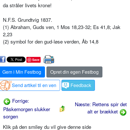
da stråler livets krone!
N.F.S. Grundtvig 1837.
(1) Abraham, Guds ven, 1 Mos 18,23-32; Es 41,8; Jak
2,23
(2) symbol for den gud-løse verden, Åb 14,8
Save
Gem i Min Festbog
Opret din egen Festbog
Send artikel til en ven
Feedback
Forrige:
Næste: Rettens spir det
Påskemorgen slukker
alt er brækket
sorgen
Klik på den smiley du vil give denne side