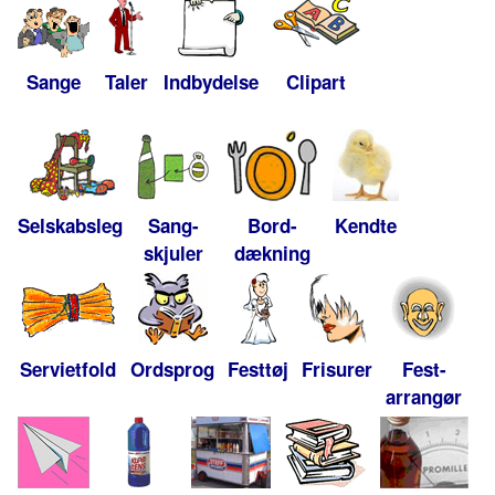
Sange
Taler
Indbydelse
Clipart
Selskabsleg
Sang-
Bord-
Kendte
skjuler
dækning
Servietfold
Ordsprog
Festtøj
Frisurer
Fest-
arrangør