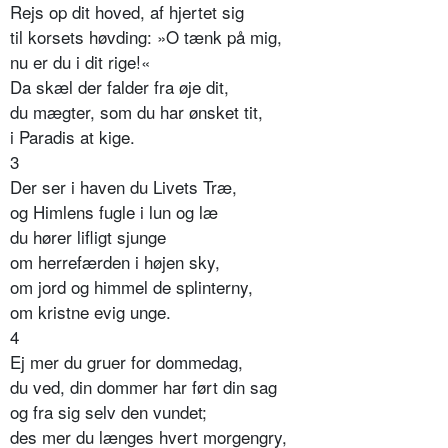
Rejs op dit hoved, af hjertet sig
til korsets høvding: »O tænk på mig,
nu er du i dit rige!«
Da skæl der falder fra øje dit,
du mægter, som du har ønsket tit,
i Paradis at kige.
3
Der ser i haven du Livets Træ,
og Himlens fugle i lun og læ
du hører lifligt sjunge
om herrefærden i højen sky,
om jord og himmel de splinterny,
om kristne evig unge.
4
Ej mer du gruer for dommedag,
du ved, din dommer har ført din sag
og fra sig selv den vundet;
des mer du længes hvert morgengry,