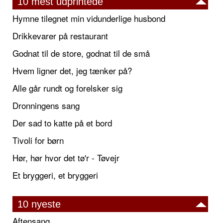
10 mest udprintede
Hymne tilegnet min vidunderlige husbond
Drikkevarer på restaurant
Godnat til de store, godnat til de små
Hvem ligner det, jeg tænker på?
Alle går rundt og forelsker sig
Dronningens sang
Der sad to katte på et bord
Tivoli for børn
Hør, hør hvor det tø'r - Tøvejr
Et bryggeri, et bryggeri
10 nyeste
Aftensang