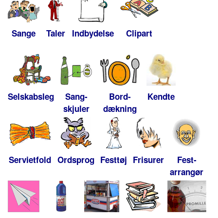
Sange
Taler
Indbydelse
Clipart
Selskabsleg
Sang-
Bord-
Kendte
skjuler
dækning
Servietfold
Ordsprog
Festtøj
Frisurer
Fest-
arrangør