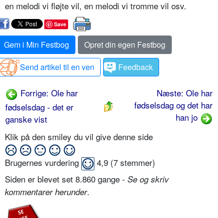
en melodi vi fløjte vil, en melodi vi tromme vil osv.
Save
Gem i Min Festbog
Opret din egen Festbog
Send artikel til en ven
Feedback
Forrige: Ole har
Næste: Ole har
fødselsdag og det har
fødselsdag - det er
han jo
ganske vist
Klik på den smiley du vil give denne side
Brugernes vurdering
4,9
(
7
stemmer)
Siden er blevet set 8.860 gange -
Se og skriv
.
kommentarer herunder