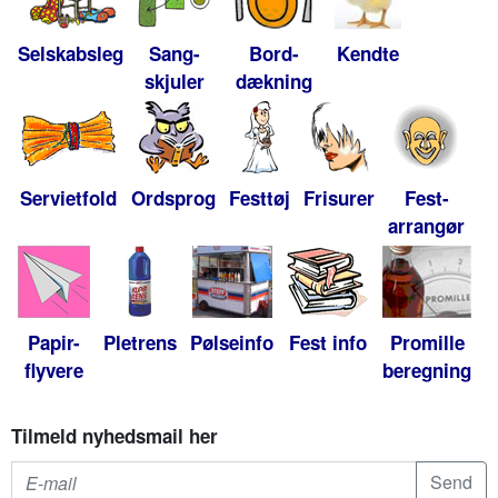
Selskabsleg
Sang-
Bord-
Kendte
skjuler
dækning
Servietfold
Ordsprog
Festtøj
Frisurer
Fest-
arrangør
Papir-
Pletrens
Pølseinfo
Fest info
Promille
flyvere
beregning
Tilmeld nyhedsmail her