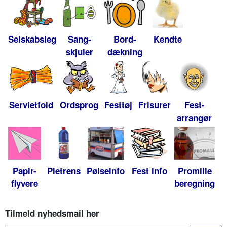
Selskabsleg
Sang-
Bord-
Kendte
skjuler
dækning
Servietfold
Ordsprog
Festtøj
Frisurer
Fest-
arrangør
Papir-
Pletrens
Pølseinfo
Fest info
Promille
flyvere
beregning
Tilmeld nyhedsmail her