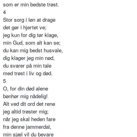
som er min bedste trøst.
4
Stor sorg i løn at drage
det gør i hjertet ve;
jeg kun for dig tør klage,
min Gud, som alt kan se;
du kan mig bedst husvale,
dig klager jeg min nød,
du svarer på min tale
med trøst i liv og død.
5
O, for din død alene
bønhør mig nådelig!
Alt ved dit ord det rene
jeg altid trøster mig;
når jeg skal heden fare
fra denne jammerdal,
min sjæl vil du bevare