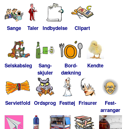
Sange
Taler
Indbydelse
Clipart
Selskabsleg
Sang-
Bord-
Kendte
skjuler
dækning
Servietfold
Ordsprog
Festtøj
Frisurer
Fest-
arrangør