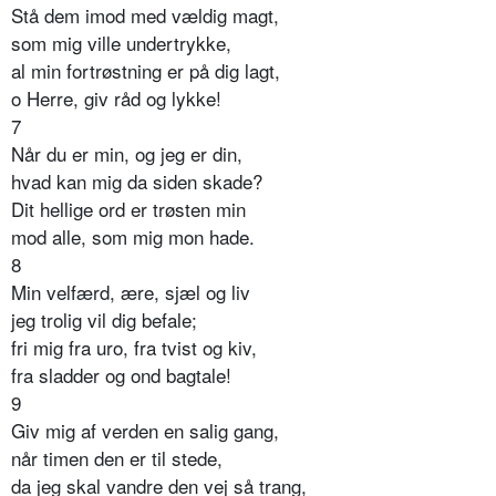
Stå dem imod med vældig magt,
som mig ville undertrykke,
al min fortrøstning er på dig lagt,
o Herre, giv råd og lykke!
7
Når du er min, og jeg er din,
hvad kan mig da siden skade?
Dit hellige ord er trøsten min
mod alle, som mig mon hade.
8
Min velfærd, ære, sjæl og liv
jeg trolig vil dig befale;
fri mig fra uro, fra tvist og kiv,
fra sladder og ond bagtale!
9
Giv mig af verden en salig gang,
når timen den er til stede,
da jeg skal vandre den vej så trang,