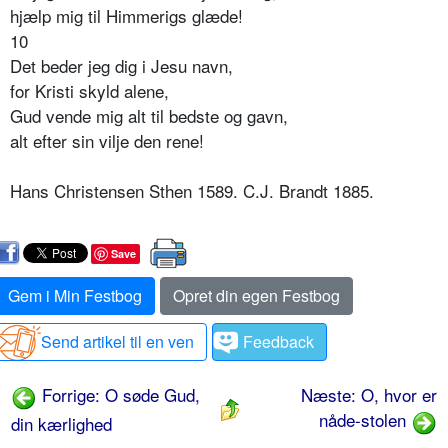
hjælp mig til Himmerigs glæde!
10
Det beder jeg dig i Jesu navn,
for Kristi skyld alene,
Gud vende mig alt til bedste og gavn,
alt efter sin vilje den rene!
Hans Christensen Sthen 1589. C.J. Brandt 1885.
Save
Gem i Min Festbog
Opret din egen Festbog
Send artikel til en ven
Feedback
Forrige: O søde Gud,
Næste: O, hvor er
nåde-stolen
din kærlighed