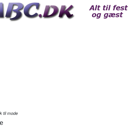
k til mode
de