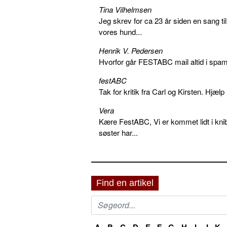
Tina Vilhelmsen
Jeg skrev for ca 23 år siden en sang ti
vores hund...
Henrik V. Pedersen
Hvorfor går FESTABC mail altid i spam?
festABC
Tak for kritik fra Carl og Kirsten. Hjæl
Vera
Kære FestABC, Vi er kommet lidt i knib
søster har...
Find en artikel
A
B
C
D
E
F
G
H
I
J
K