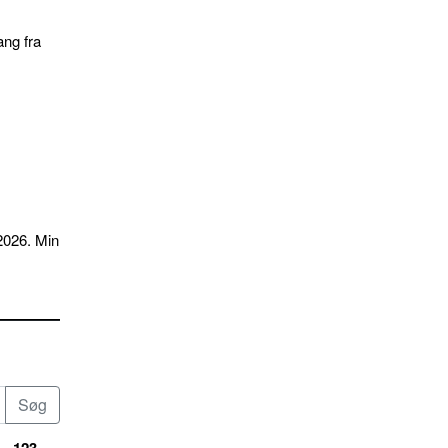
ang fra
2026. Min
123...