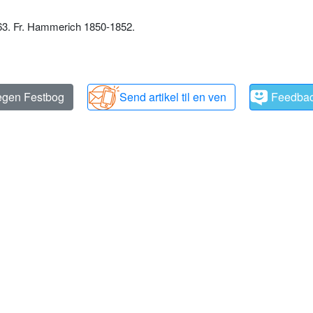
63. Fr. Hammerich 1850-1852.
 egen Festbog
Send artikel til en ven
Feedba