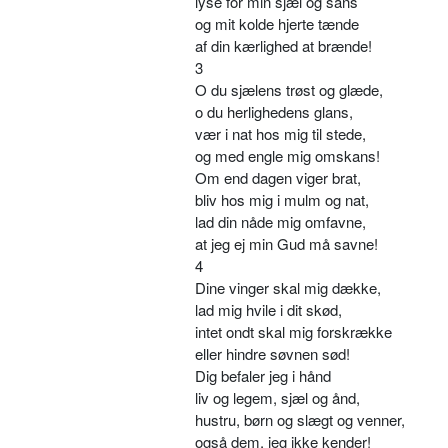
lyse for min sjæl og sans
og mit kolde hjerte tænde
af din kærlighed at brænde!
3
O du sjælens trøst og glæde,
o du herlighedens glans,
vær i nat hos mig til stede,
og med engle mig omskans!
Om end dagen viger brat,
bliv hos mig i mulm og nat,
lad din nåde mig omfavne,
at jeg ej min Gud må savne!
4
Dine vinger skal mig dække,
lad mig hvile i dit skød,
intet ondt skal mig forskrække
eller hindre søvnen sød!
Dig befaler jeg i hånd
liv og legem, sjæl og ånd,
hustru, børn og slægt og venner,
også dem, jeg ikke kender!