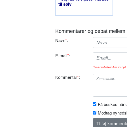
til sølv
Kommentarer og debat mellem 
Navn
*
:
E-mail
*
:
Din e-mail bliver ikke vist på 
Kommentar
*
:
Få besked når d
Modtag nyhedsb