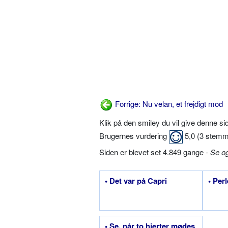
Forrige: Nu velan, et frejdigt mod
Klik på den smiley du vil give denne s
Brugernes vurdering
5,0
(
3
stemm
Siden er blevet set 4.849 gange -
Se o
• Det var på Capri
• Per
• Se, når to hjerter mødes