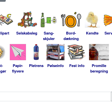
lipart
Selskabsleg
Sang-
Bord-
Kendte
Serv
skjuler
dækning
t-
Papir-
Pletrens
Pølseinfo
Fest info
Promille
ngør
flyvere
beregning