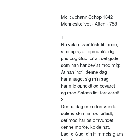
Mel.: Johann Schop 1642
Menneskelivet - Aften - 758
1
Nu velan, vær frisk til mode,
sind og sjæl, opmuntre dig,
pris dog Gud for alt det gode,
som han har bevist mod mig:
At han indtil denne dag
har antaget sig min sag,
har mig opholdt og bevaret
og mod Satans list forsvaret!
2
Denne dag er nu forsvundet,
solens skin har os forladt,
derimod har os omvundet
denne mørke, kolde nat.
Lad, o Gud, din Himmels glans