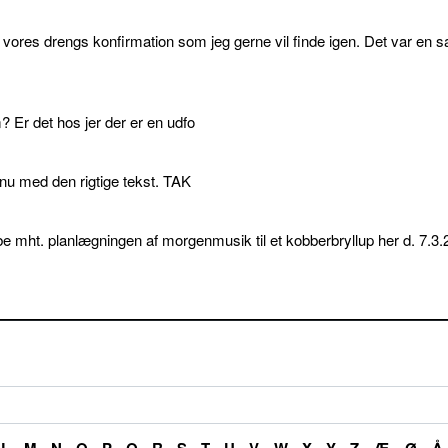
l vores drengs konfirmation som jeg gerne vil finde igen. Det var en s
 Er det hos jer der er en udfo
p nu med den rigtige tekst. TAK
e mht. planlægningen af morgenmusik til et kobberbryllup her d. 7.3.
L
M
N
O
P
Q
R
S
T
U
V
W
X
Y
Z
Æ
Ø
Å