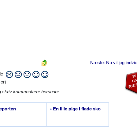
Næste: Nu vil jeg indvie
ide
er)
g skriv kommentarer herunder
.
leporten
• En lille pige i flade sko