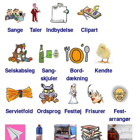
Sange
Taler
Indbydelse
Clipart
Selskabsleg
Sang-
Bord-
Kendte
skjuler
dækning
Servietfold
Ordsprog
Festtøj
Frisurer
Fest-
arrangør