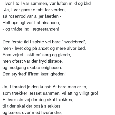
Hvor I to I var sammen, var luften mild og blid
-Ja, I var ganske tabt for verden,
så rosenrød var al jer færden -
Helt opslugt var I af hinanden,
- og trådte ind i ægtestanden!
Den første tid I spiste vel bare "hvedebrød",
men - livet dog på andet og mere alvor bød.
Som vejret - skifted' sorg og glæde,
men oftest var der fryd tilstede,
og modgang skabte enigheden.
Den styrked' li'frem kærligheden!
Ja, I forstod jo den kunst: At bara man er to,
som trækker læsset sammen. vil atting villigt gro!
Ej hver sin vej der dog skal trækkes,
til tider skal der også slækkes
og bæres over med hverandre,