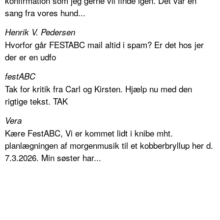
konfirmation som jeg gerne vil finde igen. Det var en
sang fra vores hund...
Henrik V. Pedersen
Hvorfor går FESTABC mail altid i spam? Er det hos jer
der er en udfo
festABC
Tak for kritik fra Carl og Kirsten. Hjælp nu med den
rigtige tekst. TAK
Vera
Kære FestABC, Vi er kommet lidt i knibe mht.
planlægningen af morgenmusik til et kobberbryllup her d.
7.3.2026. Min søster har...