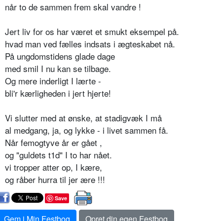
når to de sammen frem skal vandre !
Jert liv for os har været et smukt eksempel på.
hvad man ved fælles indsats i ægteskabet nå.
På ungdomstidens glade dage
med smil I nu kan se tilbage.
Og mere inderligt I lærte -
bli'r kærligheden i jert hjerte!
Vi slutter med at ønske, at stadigvæk I må
al medgang, ja, og lykke - i livet sammen få.
Når femogtyve år er gået ,
og "guldets t1d" I to har nået.
vi tropper atter op, I kære,
og råber hurra til jer ære !!!
Save
Gem i Min Festbog
Opret din egen Festbog