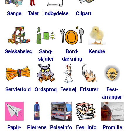
Sange
Taler
Indbydelse
Clipart
Selskabsleg
Sang-
Bord-
Kendte
skjuler
dækning
Servietfold
Ordsprog
Festtøj
Frisurer
Fest-
arrangør
Papir-
Pletrens
Pølseinfo
Fest info
Promille