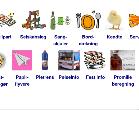
lipart
Selskabsleg
Sang-
Bord-
Kendte
Serv
skjuler
dækning
t-
Papir-
Pletrens
Pølseinfo
Fest info
Promille
ngør
flyvere
beregning