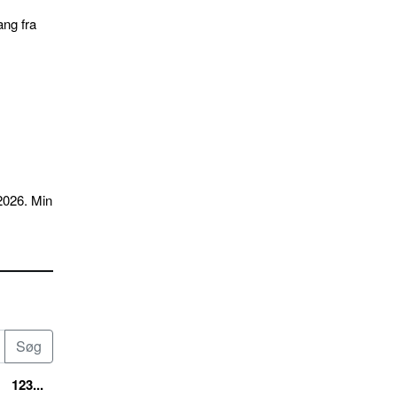
ang fra
2026. Min
123...