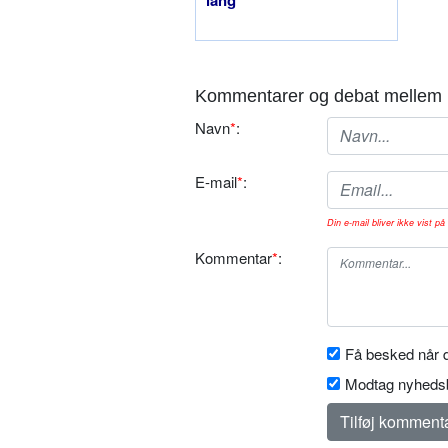
Kommentarer og debat mellem 
Navn
*
:
E-mail
*
:
Din e-mail bliver ikke vist på 
Kommentar
*
:
Få besked når d
Modtag nyhedsb