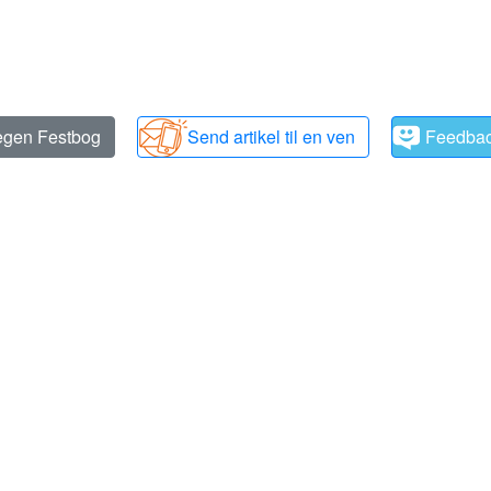
 egen Festbog
Send artikel til en ven
Feedba