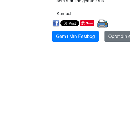
som står i de gemte krus
Kumbel
Save
Gem i Min Festbog
Opret din