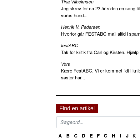
Tina Vilhelmsen
Jeg skrev for ca 23 år siden en sang ti
vores hund...
Henrik V. Pedersen
Hvorfor går FESTABC mail altid i spam?
festABC
Tak for kritik fra Carl og Kirsten. Hjæl
Vera
Kære FestABC, Vi er kommet lidt i knib
søster har...
Find en artikel
A
B
C
D
E
F
G
H
I
J
K