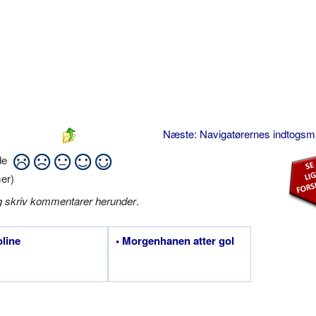
Næste: Navigatørernes indtogs
ide
er)
g skriv kommentarer herunder
.
oline
• Morgenhanen atter gol