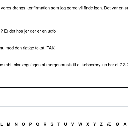
l vores drengs konfirmation som jeg gerne vil finde igen. Det var en s
 Er det hos jer der er en udfo
p nu med den rigtige tekst. TAK
e mht. planlægningen af morgenmusik til et kobberbryllup her d. 7.3.
L
M
N
O
P
Q
R
S
T
U
V
W
X
Y
Z
Æ
Ø
Å