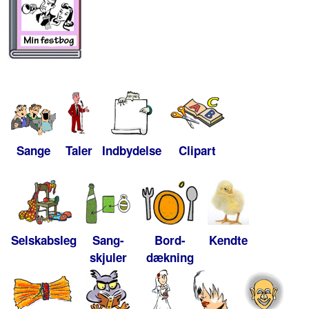
Sange
Taler
Indbydelse
Clipart
Selskabsleg
Sang-
Bord-
Kendte
skjuler
dækning