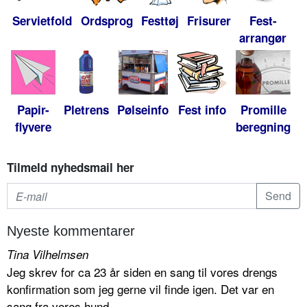
Servietfold
Ordsprog
Festtøj
Frisurer
Fest-
arrangør
Papir-
Pletrens
Pølseinfo
Fest info
Promille
flyvere
beregning
Tilmeld nyhedsmail her
Nyeste kommentarer
Tina Vilhelmsen
Jeg skrev for ca 23 år siden en sang til vores drengs
konfirmation som jeg gerne vil finde igen. Det var en
sang fra vores hund...