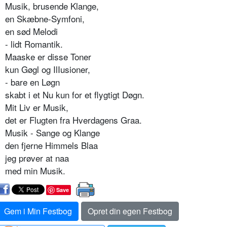
Musik, brusende Klange,
en Skæbne-Symfoni,
en sød Melodi
- lidt Romantik.
Maaske er disse Toner
kun Gøgl og IlIusioner,
- bare en Løgn
skabt i et Nu kun for et flygtigt Døgn.
Mit Liv er Musik,
det er Flugten fra Hverdagens Graa.
Musik - Sange og Klange
den fjerne Himmels Blaa
jeg prøver at naa
med min Musik.
Save
Gem i Min Festbog
Opret din egen Festbog