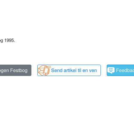
og 1995.
 egen Festbog
Send artikel til en ven
Feedba