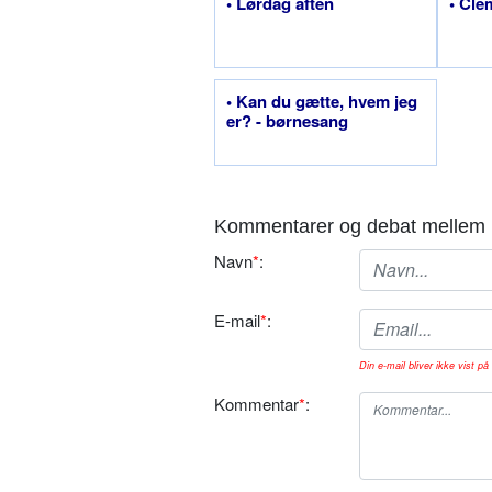
• Lørdag aften
• Cle
• Kan du gætte, hvem jeg
er? - børnesang
Kommentarer og debat mellem 
Navn
*
:
E-mail
*
:
Din e-mail bliver ikke vist på 
Kommentar
*
: