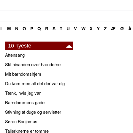
L
M
N
O
P
Q
R
S
T
U
V
W
X
Y
Z
Æ
Ø
Å
10 nyeste
Aftensang
Slå hinanden over hænderne
Mit barndomshjem
Du kom med alt det der var dig
Tænk, hvis jeg var
Barndommens gade
Stivning af duge og servietter
Søren Banjomus
Tallerknerne er tomme