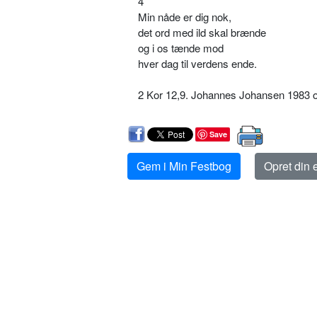
4
Min nåde er dig nok,
det ord med ild skal brænde
og i os tænde mod
hver dag til verdens ende.
2 Kor 12,9. Johannes Johansen 1983 
Save
Gem i Min Festbog
Opret din