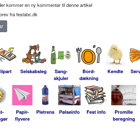
er kommer en ny kommentar til denne artikel
rev fra festabc.dk
lipart
Selskabsleg
Sang-
Bord-
Kendte
Serv
skjuler
dækning
t-
Papir-
Pletrens
Pølseinfo
Fest info
Promille
ngør
flyvere
beregning