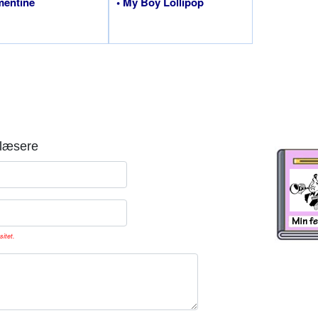
mentine
• My Boy Lollipop
læsere
sitet.