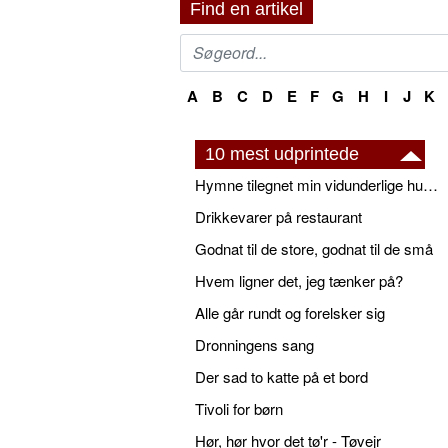
Find en artikel
A
B
C
D
E
F
G
H
I
J
K
10 mest udprintede
Hymne tilegnet min vidunderlige husbond
Drikkevarer på restaurant
Godnat til de store, godnat til de små
Hvem ligner det, jeg tænker på?
Alle går rundt og forelsker sig
Dronningens sang
Der sad to katte på et bord
Tivoli for børn
Hør, hør hvor det tø'r - Tøvejr