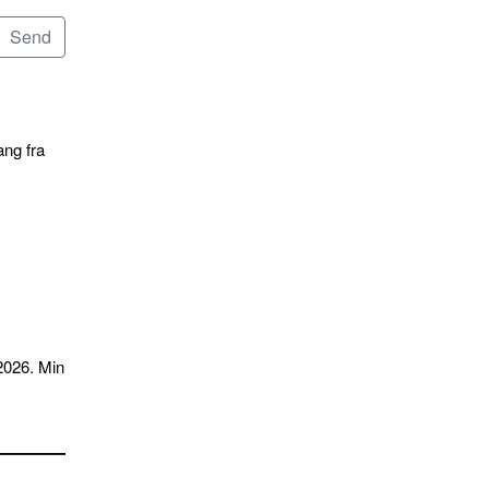
ang fra
2026. Min