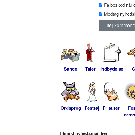
Få besked når d
Modtag nyhedsb
Sange
Taler
Indbydelse
C
Ordsprog
Festtøj
Frisurer
Fes
arra
Tilmeld nyhedsmail her