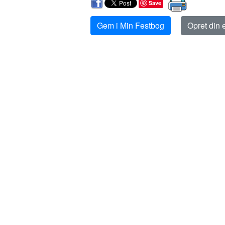
Save
Gem i Min Festbog
Opret din