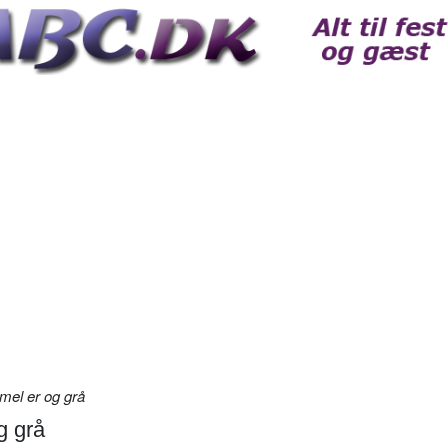
mel er og grå
g grå