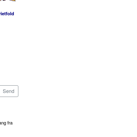
ietfold
ang fra