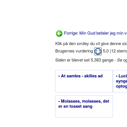
Forrige: Min Gud befaler jeg min v
Klik på den smiley du vil give denne s
Brugernes vurdering
5,0
(
12
stem
Siden er blevet set 5.383 gange -
Se o
• At samles - skilles ad
• Luc
synge
opto
• Molasses, molasses, det
er en tosset sang