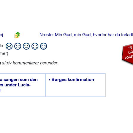
ej
Næste: Min Gud, min Gud, hvorfor har du forlad
ide
mer)
g skriv kommentarer herunder
.
ia sangen som den
• Børges konfirmation
s under Lucia-
g