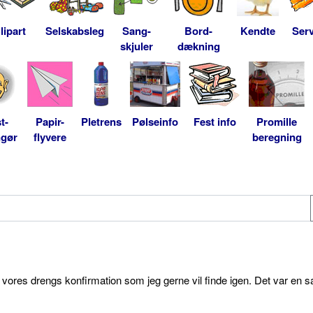
lipart
Selskabsleg
Sang-
Bord-
Kendte
Serv
skjuler
dækning
t-
Papir-
Pletrens
Pølseinfo
Fest info
Promille
ngør
flyvere
beregning
l vores drengs konfirmation som jeg gerne vil finde igen. Det var en s