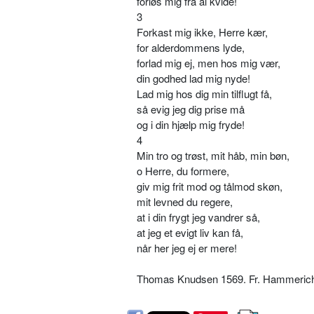
forløs mig fra al kvide!
3
Forkast mig ikke, Herre kær,
for alderdommens lyde,
forlad mig ej, men hos mig vær,
din godhed lad mig nyde!
Lad mig hos dig min tilflugt få,
så evig jeg dig prise må
og i din hjælp mig fryde!
4
Min tro og trøst, mit håb, min bøn,
o Herre, du formere,
giv mig frit mod og tålmod skøn,
mit levned du regere,
at i din frygt jeg vandrer så,
at jeg et evigt liv kan få,
når her jeg ej er mere!
Thomas Knudsen 1569. Fr. Hammerich