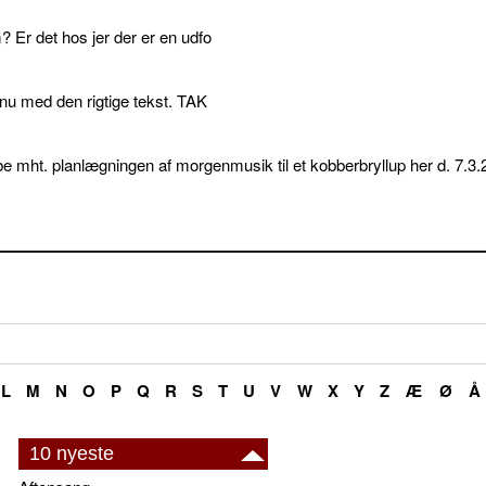
 Er det hos jer der er en udfo
p nu med den rigtige tekst. TAK
e mht. planlægningen af morgenmusik til et kobberbryllup her d. 7.3.
L
M
N
O
P
Q
R
S
T
U
V
W
X
Y
Z
Æ
Ø
Å
10 nyeste