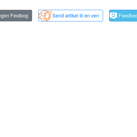
 egen Festbog
Send artikel til en ven
Feedba