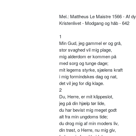
Mel.: Mattheus Le Maistre 1566 - Af dy
Kristenlivet - Modgang og håb - 642
1
Min Gud, jeg gammel er og grå,
stor svaghed vil mig plage,
mig alderdom er kommen på
med sorg og tunge dage;
mit legems styrke, sjælens kraft
i mig formindskes dag og nat,
det vil jeg for dig klage.
2
Du, Herre, er mit klippeslot,
jeg på din hjælp tør lide,
du har bevist mig meget godt
alt fra min ungdoms tide;
du drog mig af min moders liv,
din trøst, o Herre, nu mig giv,