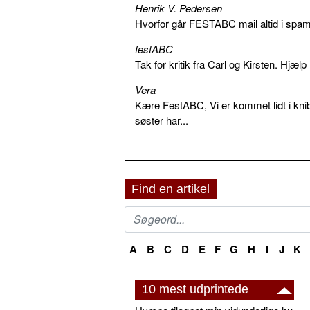
Henrik V. Pedersen
Hvorfor går FESTABC mail altid i spam?
festABC
Tak for kritik fra Carl og Kirsten. Hjæl
Vera
Kære FestABC, Vi er kommet lidt i knib
søster har...
Find en artikel
A
B
C
D
E
F
G
H
I
J
K
10 mest udprintede