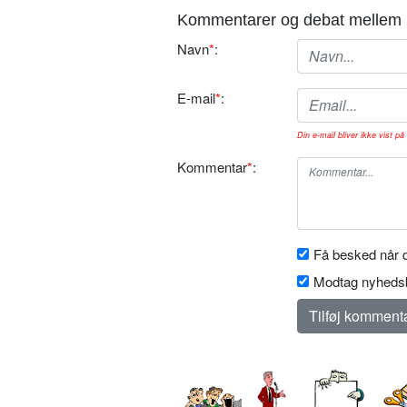
Kommentarer og debat mellem 
Navn
*
:
E-mail
*
:
Din e-mail bliver ikke vist på 
Kommentar
*
:
Få besked når d
Modtag nyhedsb