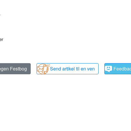
.
er
 egen Festbog
Send artikel til en ven
Feedba