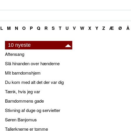
L
M
N
O
P
Q
R
S
T
U
V
W
X
Y
Z
Æ
Ø
Å
10 nyeste
Aftensang
Slå hinanden over hænderne
Mit barndomshjem
Du kom med alt det der var dig
Tænk, hvis jeg var
Barndommens gade
Stivning af duge og servietter
Søren Banjomus
Tallerknerne er tomme