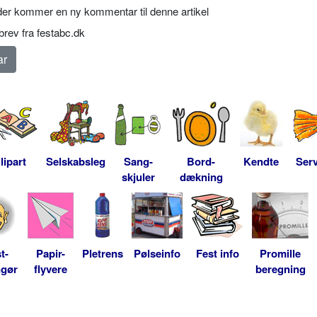
er kommer en ny kommentar til denne artikel
rev fra festabc.dk
lipart
Selskabsleg
Sang-
Bord-
Kendte
Serv
skjuler
dækning
t-
Papir-
Pletrens
Pølseinfo
Fest info
Promille
ngør
flyvere
beregning