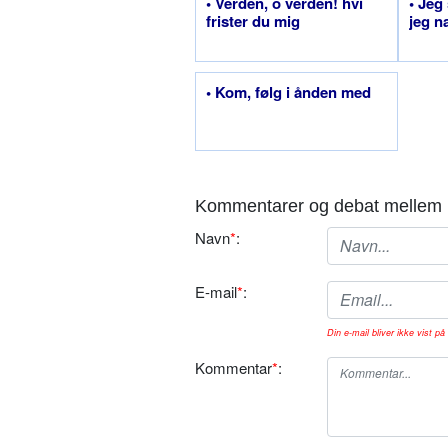
• Verden, o verden! hvi
• Jeg
frister du mig
jeg n
• Kom, følg i ånden med
Kommentarer og debat mellem 
Navn
*
:
E-mail
*
:
Din e-mail bliver ikke vist på 
Kommentar
*
: