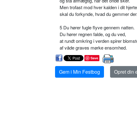
og stå afmægtig, når det onde sker.
Men trofast mod hver kalden i dit hjerte
skal du forkynde, hvad du gemmer der
5 Du hører fugle flyve gennem natten.
Du hører regnen falde, og du ved,
at rundt omkring i verden spirer blomst
af våde graves mørke ensomhed.
Save
Gem i Min Festbog
Opret din