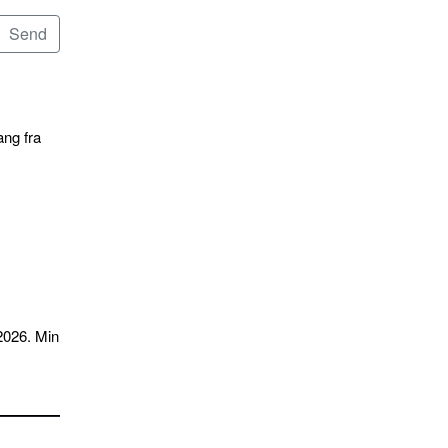
ang fra
2026. Min