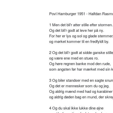
Povl Hamburger 1951 - Halfdan Rasm
1 Men det bli'r atter stille efter stormen.
Og det bli'r godt at leve her på ny.
For her er lys og sol og glade stemmer
og mørket kommer til en fredfyldt by.
2 Og det bli'r godt at sidde ganske still
og være ene med en stues ro.
Og høre regnen banke mod den rude,
som angsten før har mærket med sin k
3 Og biler standser med en sagte snur
Og det er mennesker som du og jeg.
Og aldrig mænd med had og karabiner
og aldrig døden bag en mund, der skre
4 Og du skal ikke lukke dine øjne