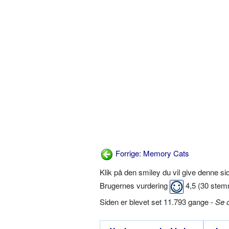
Forrige: Memory Cats
Klik på den smiley du vil give denne s
Brugernes vurdering
4,5
(
30
stem
Siden er blevet set 11.793 gange -
Se 