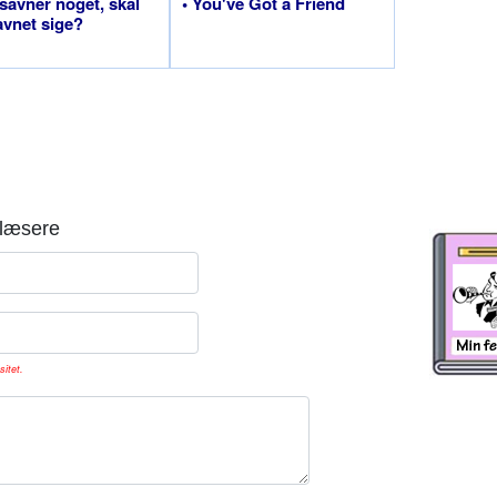
 savner noget, skal
• You've Got a Friend
avnet sige?
læsere
sitet.