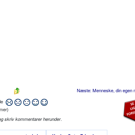
Næste: Menneske, din egen
ide
mer)
og skriv kommentarer herunder
.