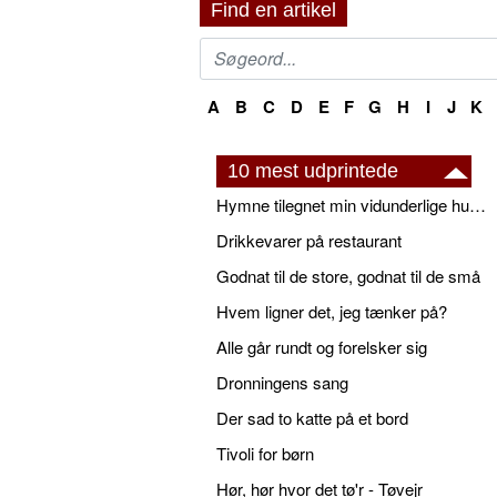
Find en artikel
A
B
C
D
E
F
G
H
I
J
K
10 mest udprintede
Hymne tilegnet min vidunderlige husbond
Drikkevarer på restaurant
Godnat til de store, godnat til de små
Hvem ligner det, jeg tænker på?
Alle går rundt og forelsker sig
Dronningens sang
Der sad to katte på et bord
Tivoli for børn
Hør, hør hvor det tø'r - Tøvejr