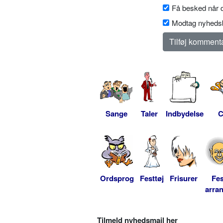
Få besked når d
Modtag nyhedsb
Sange
Taler
Indbydelse
C
Ordsprog
Festtøj
Frisurer
Fes
arra
Tilmeld nyhedsmail her