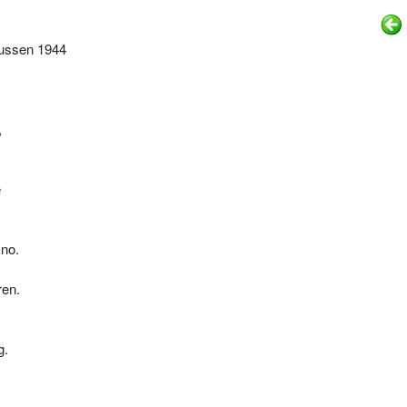
ussen 1944
,
e
no.
ren.
g.