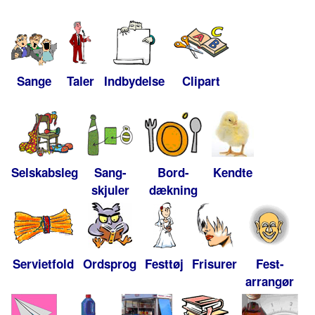
Sange
Taler
Indbydelse
Clipart
Selskabsleg
Sang-
Bord-
Kendte
skjuler
dækning
Servietfold
Ordsprog
Festtøj
Frisurer
Fest-
arrangør