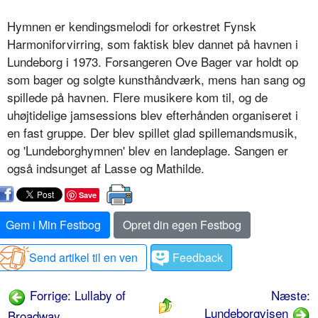
Hymnen er kendingsmelodi for orkestret Fynsk
Harmoniforvirring, som faktisk blev dannet på havnen i
Lundeborg i 1973. Forsangeren Ove Bager var holdt op
som bager og solgte kunst­håndværk, mens han sang og
spillede på havnen. Flere musikere kom til, og de
uhøjtidelige jam­sessions blev efterhånden organiseret i
en fast gruppe. Der blev spillet glad spillemandsmusik,
og 'Lundeborghymnen' blev en landeplage. San­gen er
også indsunget af Lasse og Mathilde.
Save
Gem i Min Festbog
Opret din egen Festbog
Send artikel til en ven
Feedback
Forrige: Lullaby of
Næste:
Lundeborgvisen
Broadway