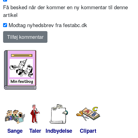
Få besked når der kommer en ny kommentar til denne
artikel
Modtag nyhedsbrev fra festabc.dk
Sange
Taler
Indbydelse
Clipart