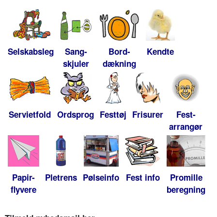
Selskabsleg
Sang-
Bord-
Kendte
skjuler
dækning
Servietfold
Ordsprog
Festtøj
Frisurer
Fest-
arrangør
Papir-
Pletrens
Pølseinfo
Fest info
Promille
flyvere
beregning