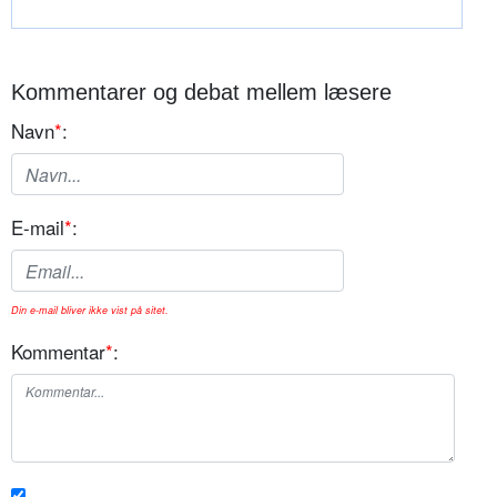
Kommentarer og debat mellem læsere
Navn
*
:
E-mail
*
:
Din e-mail bliver ikke vist på sitet.
Kommentar
*
: