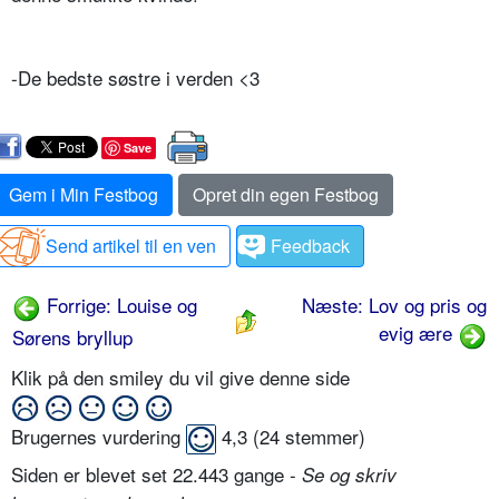
-De bedste søstre i verden <3
Save
Gem i Min Festbog
Opret din egen Festbog
Send artikel til en ven
Feedback
Forrige: Louise og
Næste: Lov og pris og
evig ære
Sørens bryllup
Klik på den smiley du vil give denne side
Brugernes vurdering
4,3
(
24
stemmer)
Siden er blevet set 22.443 gange -
Se og skriv