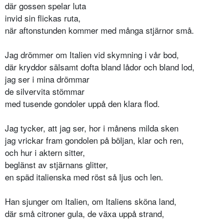
där gossen spelar luta
invid sin flickas ruta,
när aftonstunden kommer med många stjärnor små.
Jag drömmer om Italien vid skymning i vår bod,
där kryddor sälsamt dofta bland lådor och bland lod,
jag ser i mina drömmar
de silvervita stömmar
med tusende gondoler uppå den klara flod.
Jag tycker, att jag ser, hor i månens milda sken
jag vrickar fram gondolen på böljan, klar och ren,
och hur i aktern sitter,
beglänst av stjärnans glitter,
en späd italienska med röst så ljus och len.
Han sjunger om Italien, om Italiens sköna land,
där små citroner gula, de växa uppå strand,