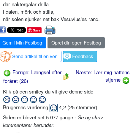
där näktergalar drilla
i dalen, mörk och stilla,
när solen sjunker net bak Vesuvius'es rand.
Save
Gem i Min Festbog
Opret din egen Festbog
Send artikel til en ven
Feedback
Forrige: Længsel efter
Næste: Lær mig nattens
stjerne
foråret (26)
Klik på den smiley du vil give denne side
Brugernes vurdering
4,2
(
25
stemmer)
Siden er blevet set 5.077 gange -
Se og skriv
.
kommentarer herunder