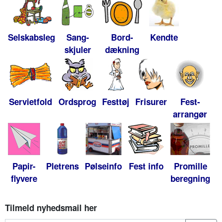
Selskabsleg
Sang-
Bord-
Kendte
skjuler
dækning
Servietfold
Ordsprog
Festtøj
Frisurer
Fest-
arrangør
Papir-
Pletrens
Pølseinfo
Fest info
Promille
flyvere
beregning
Tilmeld nyhedsmail her