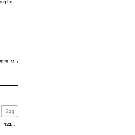
ang fra
2026. Min
123...