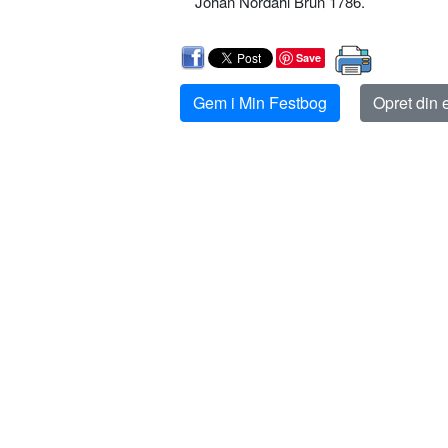
Johan Nordahl Brun 1786.
Save
Gem i Min Festbog
Opret din