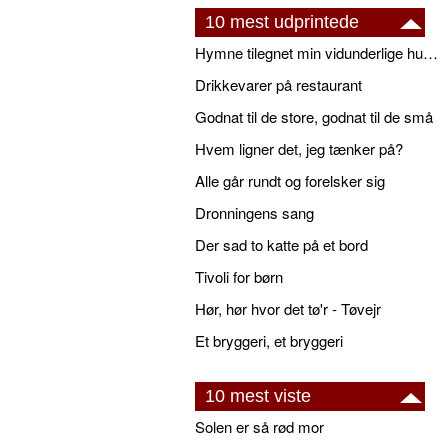
10 mest udprintede
Hymne tilegnet min vidunderlige husbond
Drikkevarer på restaurant
Godnat til de store, godnat til de små
Hvem ligner det, jeg tænker på?
Alle går rundt og forelsker sig
Dronningens sang
Der sad to katte på et bord
Tivoli for børn
Hør, hør hvor det tø'r - Tøvejr
Et bryggeri, et bryggeri
10 mest viste
Solen er så rød mor