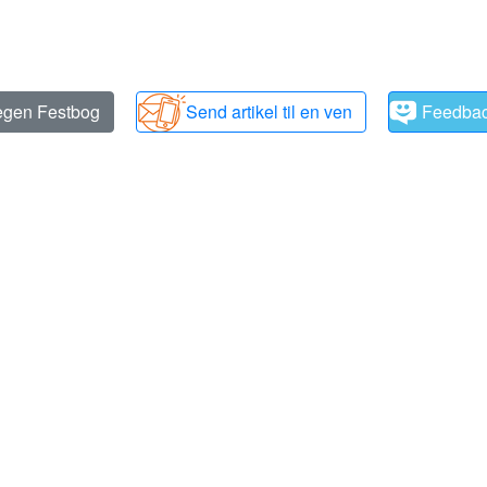
 egen Festbog
Send artikel til en ven
Feedba