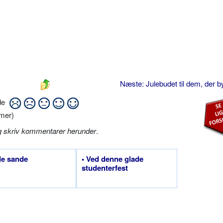
Næste: Julebudet til dem, der 
ide
mer)
g skriv kommentarer herunder
.
de sande
• Ved denne glade
studenterfest