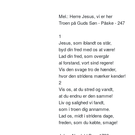
Mel.: Herre Jesus, vi er her
Troen på Guds Søn - Påske - 247
1
Jesus, som iblandt os står,
byd din fred med os at være!
Lad din fred, som overgår
al forstand, vort sind regere!
Vis den svage tro de hænder,
hvor den stridens mærker kender!
2
Vis os, at du stred og vandt,
at du endnu er den samme!
Liv og salighed vi fandt,
som i troen dig annamme.
Lad os, midt i stridens dage,
freden, som du købte, smage!