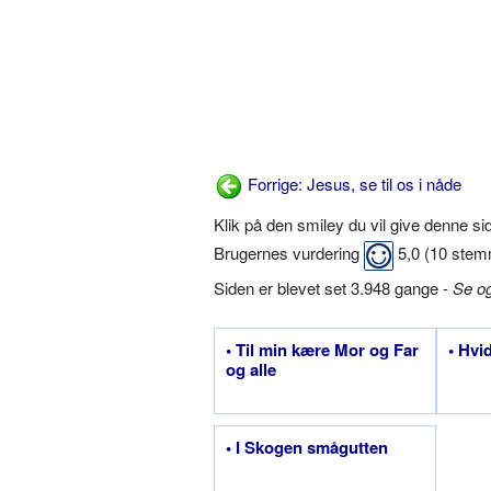
Forrige: Jesus, se til os i nåde
Klik på den smiley du vil give denne s
Brugernes vurdering
5,0
(
10
stem
Siden er blevet set 3.948 gange -
Se o
• Til min kære Mor og Far
• Hvi
og alle
• I Skogen smågutten