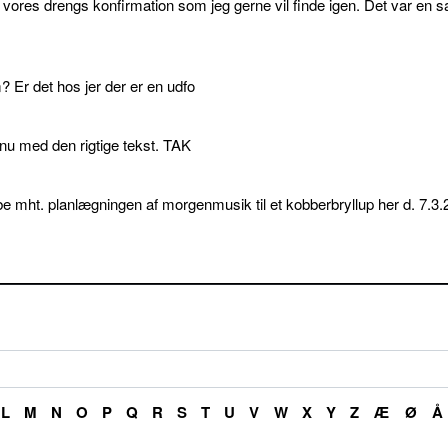
l vores drengs konfirmation som jeg gerne vil finde igen. Det var en s
 Er det hos jer der er en udfo
p nu med den rigtige tekst. TAK
e mht. planlægningen af morgenmusik til et kobberbryllup her d. 7.3.
L
M
N
O
P
Q
R
S
T
U
V
W
X
Y
Z
Æ
Ø
Å