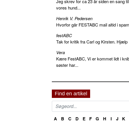
Jeg skrev for ca 23 år siden en sang ti
vores hund...
Henrik V. Pedersen
Hvorfor går FESTABC mail altid i spam?
festABC
Tak for kritik fra Carl og Kirsten. Hjæl
Vera
Kære FestABC, Vi er kommet lidt i knib
søster har...
Find en artikel
A
B
C
D
E
F
G
H
I
J
K