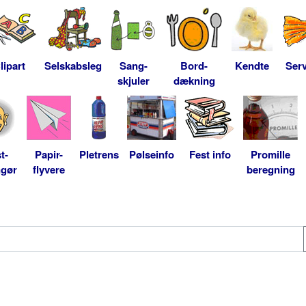
lipart
Selskabsleg
Sang-
Bord-
Kendte
Serv
skjuler
dækning
t-
Papir-
Pletrens
Pølseinfo
Fest info
Promille
ngør
flyvere
beregning