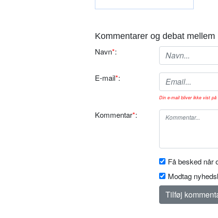
Kommentarer og debat mellem 
Navn
*
:
E-mail
*
:
Din e-mail bliver ikke vist på 
Kommentar
*
:
Få besked når d
Modtag nyhedsb