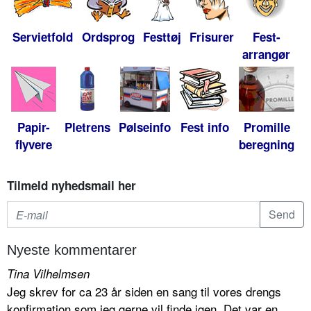
Servietfold
Ordsprog
Festtøj
Frisurer
Fest-
arrangør
Papir-
Pletrens
Pølseinfo
Fest info
Promille
flyvere
beregning
Tilmeld nyhedsmail her
Nyeste kommentarer
Tina Vilhelmsen
Jeg skrev for ca 23 år siden en sang til vores drengs
konfirmation som jeg gerne vil finde igen. Det var en