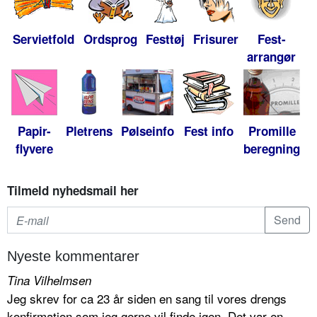
Servietfold
Ordsprog
Festtøj
Frisurer
Fest-
arrangør
Papir-
Pletrens
Pølseinfo
Fest info
Promille
flyvere
beregning
Tilmeld nyhedsmail her
Nyeste kommentarer
Tina Vilhelmsen
Jeg skrev for ca 23 år siden en sang til vores drengs
konfirmation som jeg gerne vil finde igen. Det var en