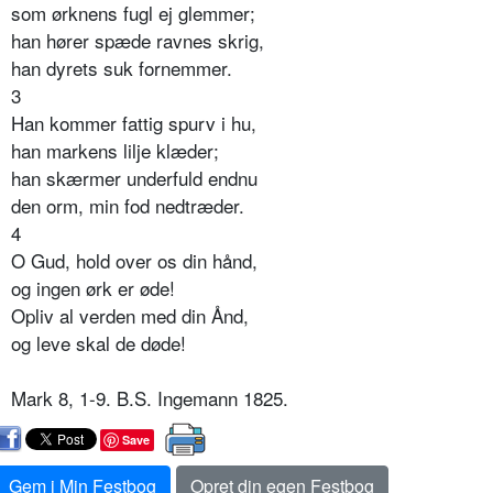
som ørknens fugl ej glemmer;
han hører spæde ravnes skrig,
han dyrets suk fornemmer.
3
Han kommer fattig spurv i hu,
han markens lilje klæder;
han skærmer underfuld endnu
den orm, min fod nedtræder.
4
O Gud, hold over os din hånd,
og ingen ørk er øde!
Opliv al verden med din Ånd,
og leve skal de døde!
Mark 8, 1-9. B.S. Ingemann 1825.
Save
Gem i Min Festbog
Opret din egen Festbog