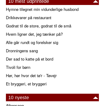
10 mest udprintede
Hymne tilegnet min vidunderlige husbond
Drikkevarer på restaurant
Godnat til de store, godnat til de små
Hvem ligner det, jeg tænker på?
Alle går rundt og forelsker sig
Dronningens sang
Der sad to katte på et bord
Tivoli for børn
Hør, hør hvor det tø'r - Tøvejr
Et bryggeri, et bryggeri
10 nyeste
Aftensang