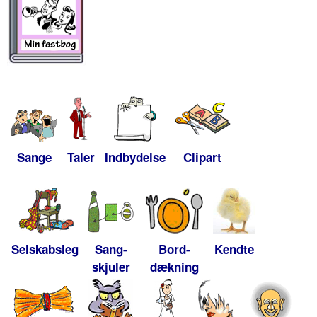
Sange
Taler
Indbydelse
Clipart
Selskabsleg
Sang-
Bord-
Kendte
skjuler
dækning