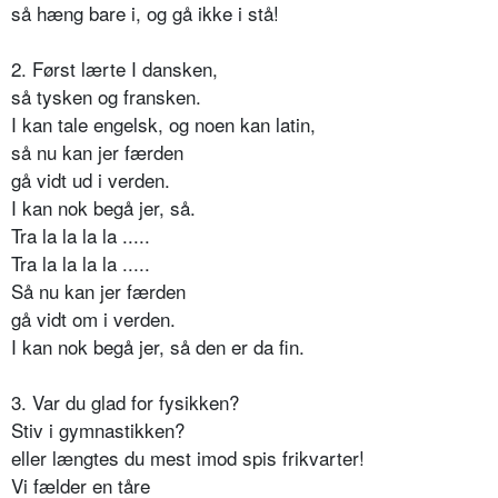
så hæng bare i, og gå ikke i stå!
2. Først lærte I dansken,
så tysken og fransken.
I kan tale engelsk, og noen kan latin,
så nu kan jer færden
gå vidt ud i verden.
I kan nok begå jer, så.
Tra la la la la .....
Tra la la la la .....
Så nu kan jer færden
gå vidt om i verden.
I kan nok begå jer, så den er da fin.
3. Var du glad for fysikken?
Stiv i gymnastikken?
eller længtes du mest imod spis frikvarter!
Vi fælder en tåre