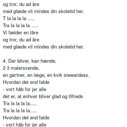
og tror, du ad åre
med glæde vil mindes din skoletid her.
T la la la la .....
Tra la la la la .....
Vi fælder en tåre
og tror, du ad åre
med glæde vil mindes din skoletid her.
4. Der bliver, kan hænde,
2 3 malersvende,
en gartner, en læge, en kvik stewardess.
Hvordan det end falde
- vort håb for jer alle
det er, at enhver bliver glad og tilfreds
Tra la la la la.....
Tra la la la la.....
Hvordan det end falde
- vort håb for jer alle