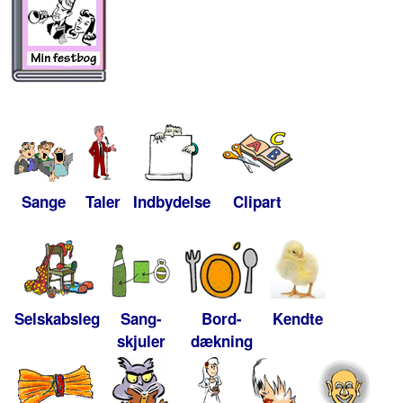
Sange
Taler
Indbydelse
Clipart
Selskabsleg
Sang-
Bord-
Kendte
skjuler
dækning