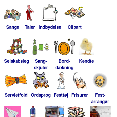
Sange
Taler
Indbydelse
Clipart
Selskabsleg
Sang-
Bord-
Kendte
skjuler
dækning
Servietfold
Ordsprog
Festtøj
Frisurer
Fest-
arrangør