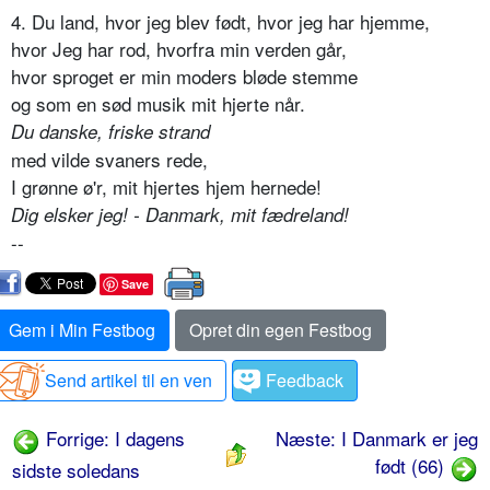
4. Du land, hvor jeg blev født, hvor jeg har hjemme,
hvor Jeg har rod, hvorfra min verden går,
hvor sproget er min moders bløde stemme
og som en sød musik mit hjerte når.
Du danske, friske strand
med vilde svaners rede,
I grønne ø'r, mit hjertes hjem hernede!
Dig elsker jeg! - Danmark, mit fædreland!
--
Save
Gem i Min Festbog
Opret din egen Festbog
Send artikel til en ven
Feedback
Forrige: I dagens
Næste: I Danmark er jeg
født (66)
sidste soledans