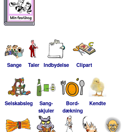
Sange
Taler
Indbydelse
Clipart
Selskabsleg
Sang-
Bord-
Kendte
skjuler
dækning