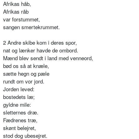
Afrikas håb,
Afrikas råb
var forstummet,
sangen smertekrummet.
2 Andre skibe kom i deres spor,
nat og lænker havde de ombord.
Mænd blev sendt i land med venneord,
bød os så at knæle,
sætte hegn og pæle
rundt om vor jord.
Jorden leved:
bostedets læ;
gyldne mile:
sletternes dræ.
Fædrenes træ,
skønt belejret,
stod dog ubesejret.