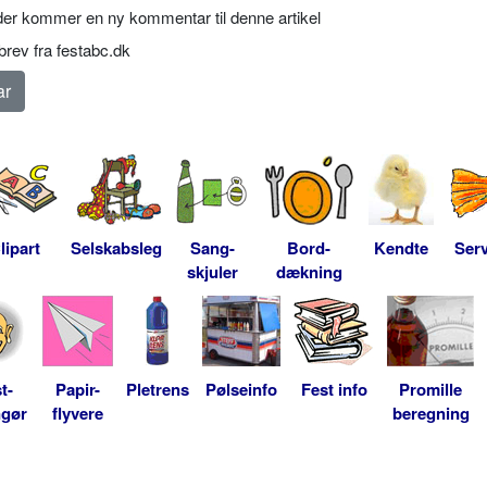
er kommer en ny kommentar til denne artikel
rev fra festabc.dk
lipart
Selskabsleg
Sang-
Bord-
Kendte
Serv
skjuler
dækning
t-
Papir-
Pletrens
Pølseinfo
Fest info
Promille
ngør
flyvere
beregning