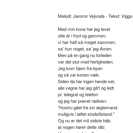
Melodi: Jaromir Vejvoda - Tekst: Viggo
Med min kone har jeg levet
otte år i fryd og gammen,
vi har haft så meget sammen;
sa' hun noget, sa' jeg Amen.
Men på en gang nu forleden
var det slut med herligheden.
Jeg kom hjem fra byen
og så var konen væk.
Siden da har ingen hende set,
alle vegne har jeg gå't og ledt
pr. telegraf og telefon
og jeg har prøvet radioen:
"Hustru gået fra sin ægtemand,
muligvis i løftet sindstilstand."
Og nu er det mit sidste håb,
at nogen hører dette råb: