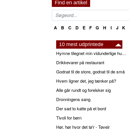
Find en artikel
A
B
C
D
E
F
G
H
I
J
K
10 mest udprintede
Hymne tilegnet min vidunderlige husbond
Drikkevarer på restaurant
Godnat til de store, godnat til de små
Hvem ligner det, jeg tænker på?
Alle går rundt og forelsker sig
Dronningens sang
Der sad to katte på et bord
Tivoli for børn
Hør, hør hvor det tø'r - Tøvejr