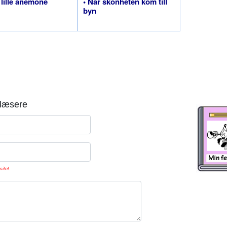
 lille anemone
• När skönheten kom till
byn
læsere
sitet.