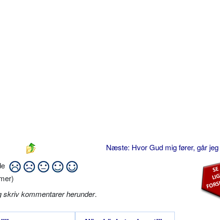
Næste: Hvor Gud mig fører, går jeg
ide
mer)
g skriv kommentarer herunder
.