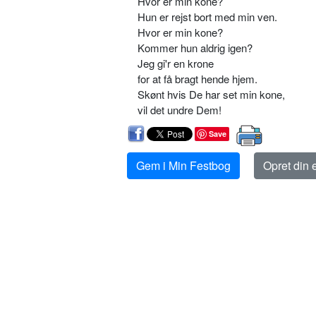
Hvor er min kone?
Hun er rejst bort med min ven.
Hvor er min kone?
Kommer hun aldrig igen?
Jeg gi'r en krone
for at få bragt hende hjem.
Skønt hvis De har set min kone,
vil det undre Dem!
Save
Gem i Min Festbog
Opret din