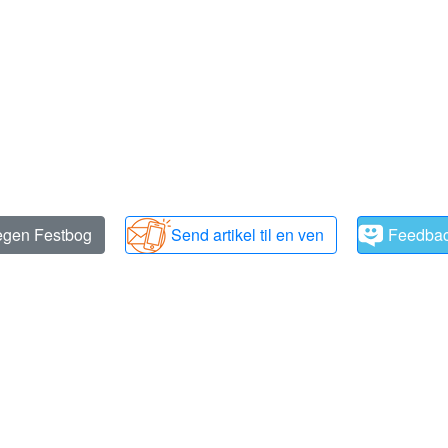
 egen Festbog
Send artikel til en ven
Feedba