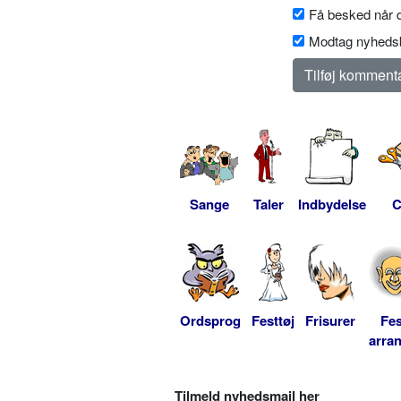
Få besked når d
Modtag nyhedsb
Sange
Taler
Indbydelse
C
Ordsprog
Festtøj
Frisurer
Fes
arra
Tilmeld nyhedsmail her