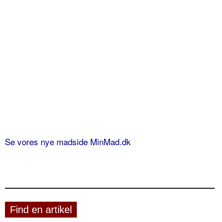
Se vores nye madside MinMad.dk
Find en artikel