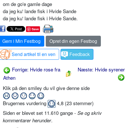
om de go'e gamle dage
da jeg ku' lande fisk i Hvide Sande
da jeg ku' lande fisk i Hvide Sande.
Save
Gem i Min Festbog
Opret din egen Festbog
Send artikel til en ven
Feedback
Forrige: Hvide rose fra
Næste: Hvide syrener
Athen
Klik på den smiley du vil give denne side
Brugernes vurdering
4,8
(
23
stemmer)
Siden er blevet set 11.610 gange -
Se og skriv
.
kommentarer herunder