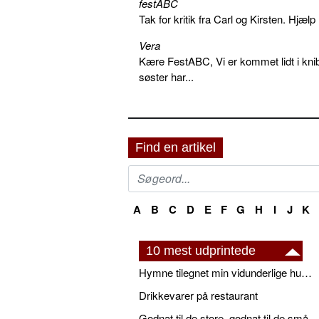
festABC
Tak for kritik fra Carl og Kirsten. Hjæl
Vera
Kære FestABC, Vi er kommet lidt i knib
søster har...
Find en artikel
A
B
C
D
E
F
G
H
I
J
K
10 mest udprintede
Hymne tilegnet min vidunderlige husbond
Drikkevarer på restaurant
Godnat til de store, godnat til de små