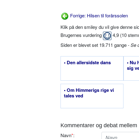
Forrige: Hilsen til forårssolen
Klik på den smiley du vil give denne s
Brugernes vurdering
4,9
(
10
stem
Siden er blevet set 19.711 gange -
Se 
• Den allersidste dans
• Nu h
sig ve
• Om Himmerigs rige vi
tales ved
Kommentarer og debat mellem 
Navn
*
: