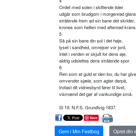
4
Ordet med solen i skiftende tider
udgår som brudgom i morgenrød glans
strålende frem ad sin bane det skrider,
krones som helten med aftenrød krans
5
Så på sin bane din sol i det høje,
lyset i sandhed, omrejser vor jord,
intet i verden er skjult for dens øje,
aldrig udslettes dens strålende spor.
6
Ren som et guld er den lov, du har give
omvender sjæle, som agter derpå,
trofast dit vidnesbyrd fører til livet,
vismænd det gør af vankundige små.
Sl 19. N.F.S. Grundtvig 1837.
Save
Gem i Min Festbog
Opret din