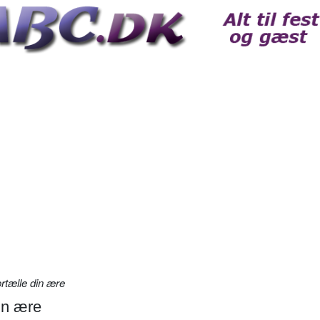
rtælle din ære
in ære