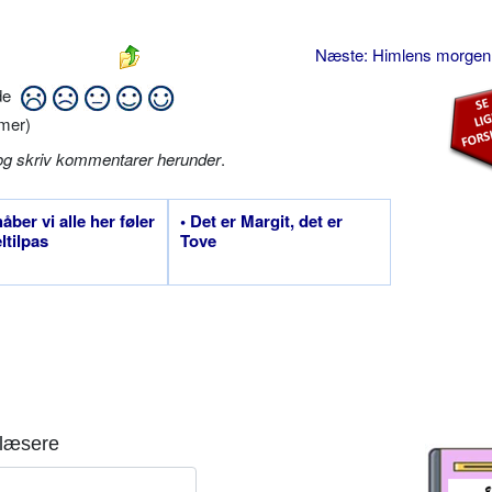
Næste: Himlens morge
ide
mer)
og skriv kommentarer herunder
.
åber vi alle her føler
• Det er Margit, det er
ltilpas
Tove
læsere