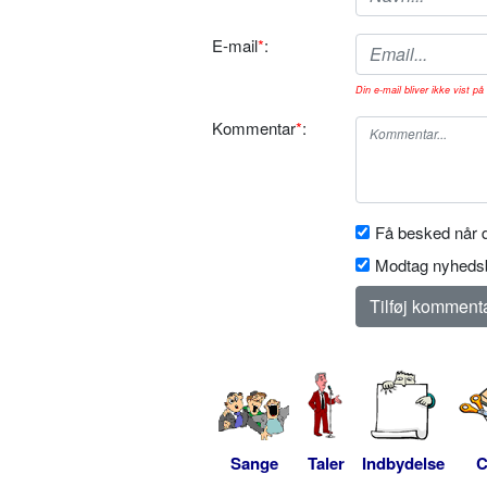
E-mail
*
:
Din e-mail bliver ikke vist på 
Kommentar
*
:
Få besked når d
Modtag nyhedsb
Sange
Taler
Indbydelse
C