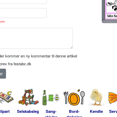
sitet.
er kommer en ny kommentar til denne artikel
rev fra festabc.dk
lipart
Selskabsleg
Sang-
Bord-
Kendte
Serv
skjuler
dækning