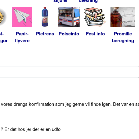
t-
Papir-
Pletrens
Pølseinfo
Fest info
Promille
ngør
flyvere
beregning
l vores drengs konfirmation som jeg gerne vil finde igen. Det var en s
 Er det hos jer der er en udfo