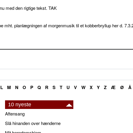
p nu med den rigtige tekst. TAK
e mht. planlægningen af morgenmusik til et kobberbryllup her d. 7.3.
L
M
N
O
P
Q
R
S
T
U
V
W
X
Y
Z
Æ
Ø
Å
10 nyeste
Aftensang
Slå hinanden over hænderne
Mit barndomshjem