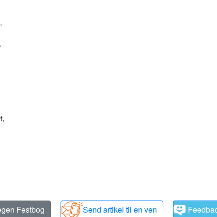
,
.
t,
 egen Festbog
Send artikel til en ven
Feedba