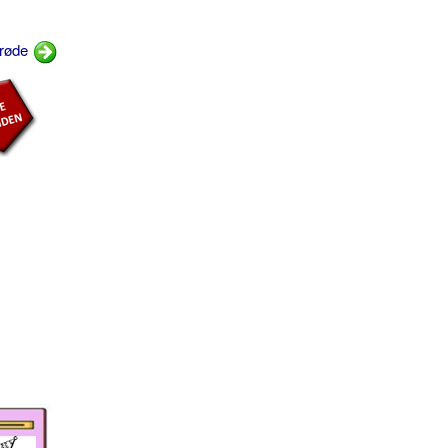
nrøde