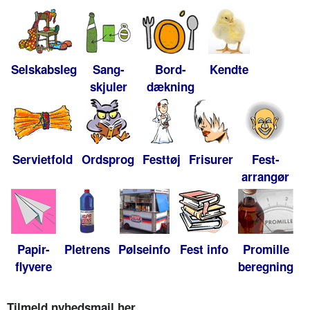
Selskabsleg
Sang-
Bord-
Kendte
skjuler
dækning
Servietfold
Ordsprog
Festtøj
Frisurer
Fest-
arrangør
Papir-
Pletrens
Pølseinfo
Fest info
Promille
flyvere
beregning
Tilmeld nyhedsmail her