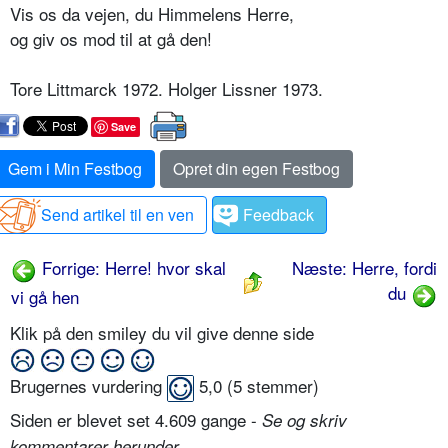
Vis os da vejen, du Himmelens Herre,
og giv os mod til at gå den!
Tore Littmarck 1972. Holger Lissner 1973.
Save
Gem i Min Festbog
Opret din egen Festbog
Send artikel til en ven
Feedback
Forrige: Herre! hvor skal
Næste: Herre, fordi
du
vi gå hen
Klik på den smiley du vil give denne side
Brugernes vurdering
5,0
(
5
stemmer)
Siden er blevet set 4.609 gange -
Se og skriv
.
kommentarer herunder