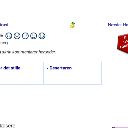
trøst
Næste: H
ide
mer)
g skriv kommentarer herunder
.
r det stille
• Desertøren
læsere