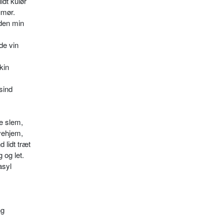
idt kulør
umør.
 den min
de vin
kin
sind
e slem,
vehjem,
 lidt træt
 og let.
asyl
ng