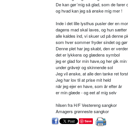
De kan gør´mig så glad, som de farer 
og hvad kan jeg så ønske mig mer !
Inde i det lille lysthus pusler der en mor
dagens mad skal laves, og hun sætter 
alle kaldes ind, vi skuer ud på denne pl
som hver sommer fryder sindet og gør 
Denne plet har jeg skabt, den er verde
det er lykkens og glædens symbol
jeg er glad for min have,og her gik min 
under gråvejr og skinnende sol
Jeg vil ønske, at alle den tanke ret fors
Jeg har lov til at prise mit held
når jeg ejer en have, som år efter år
er min glæde - og eet af mig selv
hilsen fra H/F Vestereng sangkor
Amagers grønneste sangkor
Save