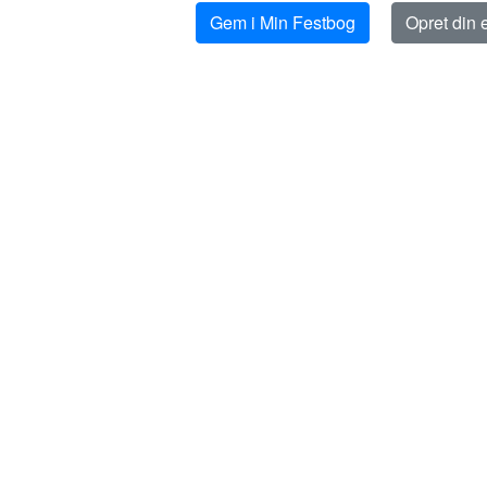
Gem i Min Festbog
Opret din