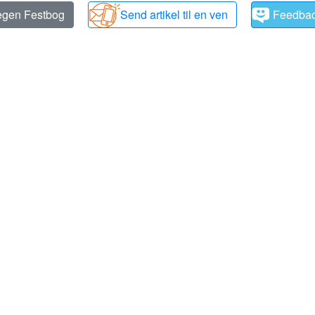
 egen Festbog
Send artikel til en ven
Feedba