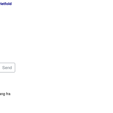
ietfold
ang fra