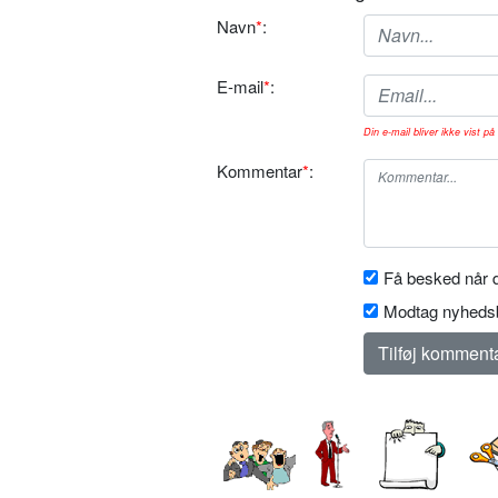
Navn
*
:
E-mail
*
:
Din e-mail bliver ikke vist på 
Kommentar
*
:
Få besked når d
Modtag nyhedsb