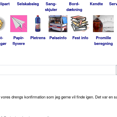
lipart
Selskabsleg
Sang-
Bord-
Kendte
Serv
skjuler
dækning
t-
Papir-
Pletrens
Pølseinfo
Fest info
Promille
ngør
flyvere
beregning
l vores drengs konfirmation som jeg gerne vil finde igen. Det var en s