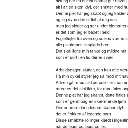
hist og her en enkelt blomst gi´r haven l
alt i alt en skøn idyl, der smitter med h
Denne plet har jeg skabt og jeg kalder
og jeg syns den er lidt af mig selv.
men jeg sidder og ser under blomstren
er det som jeg er badet i held
Fuglefløjtet fra oven og solens varme s
alle planternes livsglade hær
Det skal ildne min tanke og mildne mit 
som er sort i en tid der er svær
Arbejdsdagen slutter, den kan ofte vær
På min cykel styrer jeg så mod mit ha
Aftnen går med slid derude - er man end
mærkes det slet ikke, for man føles ung
Denne plet har jeg skanbt, dette fritids 
som er gemt bag en skærmende tjørn
Der er mere derindesom skaber idyl
det er flokken af legende børn
Disse småbitte rollinger klædt i ingenti
når de leger og løber og ler.