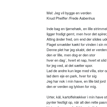
Mel: Jeg vil bygge en verden
Knud Pheiffer /Frede Aabenhus
Inde bag en tjørnehæk, en lille strimmel
ligger frodigt gemt, men hvor det spirer
Alting ånder fred, om end der slides ud
Flaget smælder kækt for vinden i sin 
Denne plet har jeg skabt, det er verden
den er lille, men dog er den stor
hver en dag´, hvert et nap, hvert et slid
for jeg ved, at det sætter spor.
Lad de andre kun lege med villa, stor og
lad dem eje en park, hver for sig
Jeg har nok i min have, en lille bid jord
den er verden og lykken for mig.
Urter, kål, kartoffelrækker i min have s
pynter festligt op, når alt den rette pasn