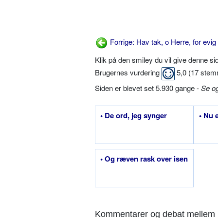
Forrige: Hav tak, o Herre, for evig 
Klik på den smiley du vil give denne s
Brugernes vurdering
5,0
(
17
stem
Siden er blevet set 5.930 gange -
Se o
• De ord, jeg synger
• Nu e
• Og ræven rask over isen
Kommentarer og debat mellem 