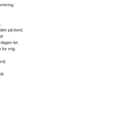
omkring
,
den på bord,
et
dagen let.
n for mig
vej
tår