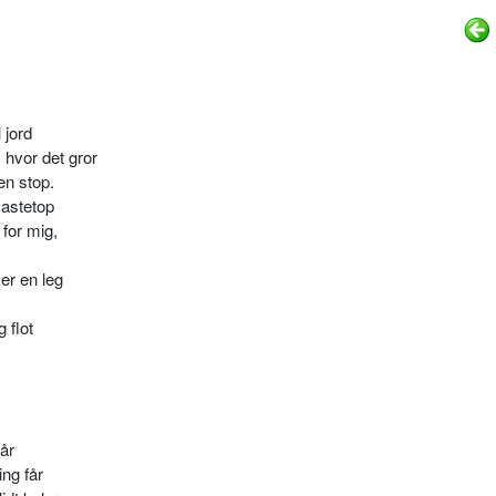
 jord
, hvor det gror
en stop.
mastetop
 for mig,
 er en leg
 flot
tår
ing får