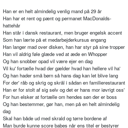
Han er en helt almindelig venlig mand på 29 år
Han har et rent og pænt og permanet MacDonalds-
hattehår
Han står i dansk restaurant, men bruger engelsk accent
Som han lærte på et medarbejderkursus engang
Han langer mad over disken, han har styr på sine tropper
Han vil aldrig føle glæde ved at æde en Whopper
Og han snobber opad vil være ejer en dag
Vil ku' fortælle hvad der gælder hvad han hellere vil ha'
Og han hader små børn så hans dag kan let blive lang
For der' råb og skrig og skrål i sådan en familierestaurant
Han er for stolt af sig selv og det er hans mor iøvrigt oss'
For hun elsker at fortælle om hendes søn der er boss
Og han bestemmer, gør han, men på en helt almindelig
dag
Skal han både ud med skrald og tørre bordene af
Man burde kunne score babes når ens titel er bestyrer