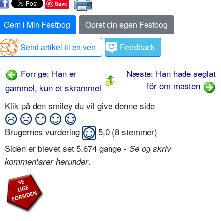
Save
Gem i Min Festbog
Opret din egen Festbog
Send artikel til en ven
Feedback
Forrige: Han er
Næste: Han hade seglat
för om masten
gammel, kun et skrammel
Klik på den smiley du vil give denne side
Brugernes vurdering
5,0
(
8
stemmer)
Siden er blevet set 5.674 gange -
Se og skriv
.
kommentarer herunder