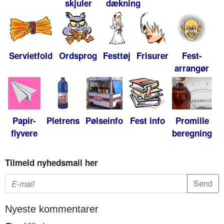
skjuler
dækning
Servietfold
Ordsprog
Festtøj
Frisurer
Fest-
arrangør
Papir-
Pletrens
Pølseinfo
Fest info
Promille
flyvere
beregning
Tilmeld nyhedsmail her
Nyeste kommentarer