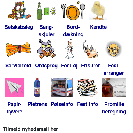
Selskabsleg
Sang-
Bord-
Kendte
skjuler
dækning
Servietfold
Ordsprog
Festtøj
Frisurer
Fest-
arrangør
Papir-
Pletrens
Pølseinfo
Fest info
Promille
flyvere
beregning
Tilmeld nyhedsmail her