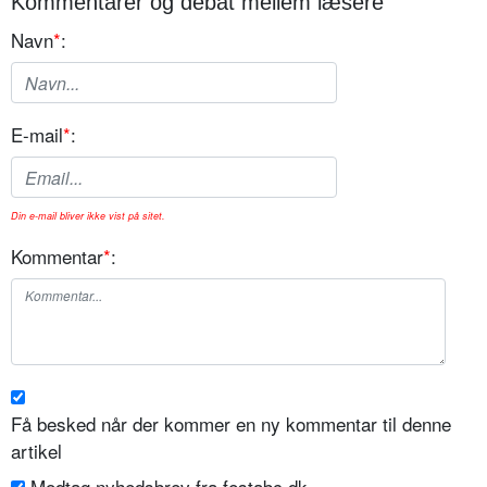
Kommentarer og debat mellem læsere
Navn
*
:
E-mail
*
:
Din e-mail bliver ikke vist på sitet.
Kommentar
*
:
Få besked når der kommer en ny kommentar til denne
artikel
Modtag nyhedsbrev fra festabc.dk