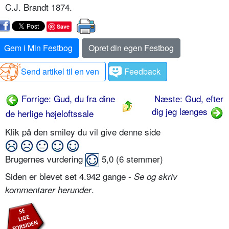
C.J. Brandt 1874.
Save
Gem i Min Festbog
Opret din egen Festbog
Send artikel til en ven
Feedback
Forrige: Gud, du fra dine
Næste: Gud, efter
dig jeg længes
de herlige højeloftssale
Klik på den smiley du vil give denne side
Brugernes vurdering
5,0
(
6
stemmer)
Siden er blevet set 4.942 gange -
Se og skriv
.
kommentarer herunder