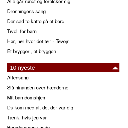
Alle går rundt og forelsker sig
Dronningens sang
Der sad to katte på et bord
Tivoli for børn
Hør, hør hvor det tø'r - Tøvejr
Et bryggeri, et bryggeri
10 nyeste
Aftensang
Slå hinanden over hænderne
Mit barndomshjem
Du kom med alt det der var dig
Tænk, hvis jeg var
Barndommens gade