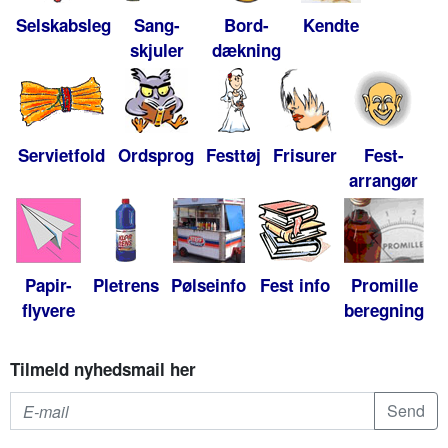
Selskabsleg
Sang-
Bord-
Kendte
skjuler
dækning
Servietfold
Ordsprog
Festtøj
Frisurer
Fest-
arrangør
Papir-
Pletrens
Pølseinfo
Fest info
Promille
flyvere
beregning
Tilmeld nyhedsmail her