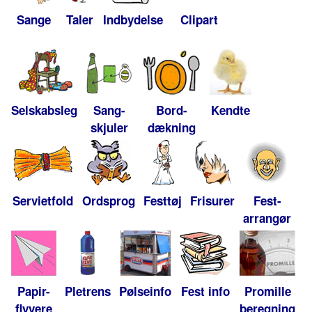
Sange
Taler
Indbydelse
Clipart
Selskabsleg
Sang-
Bord-
Kendte
skjuler
dækning
Servietfold
Ordsprog
Festtøj
Frisurer
Fest-
arrangør
Papir-
Pletrens
Pølseinfo
Fest info
Promille
flyvere
beregning