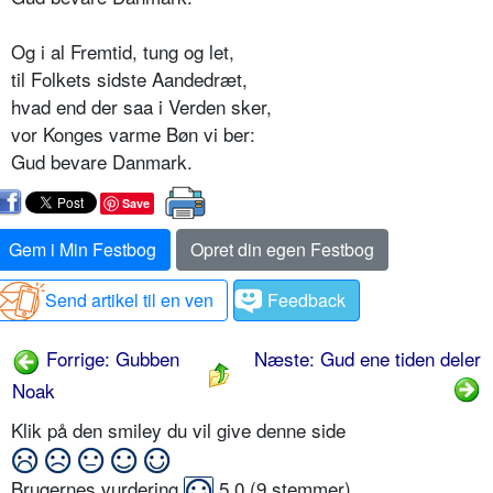
Og i al Fremtid, tung og let,
til Folkets sidste Aandedræt,
hvad end der saa i Verden sker,
vor Konges varme Bøn vi ber:
Gud bevare Danmark.
Save
Gem i Min Festbog
Opret din egen Festbog
Send artikel til en ven
Feedback
Forrige: Gubben
Næste: Gud ene tiden deler
Noak
Klik på den smiley du vil give denne side
Brugernes vurdering
5,0
(
9
stemmer)