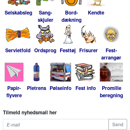
Selskabsleg
Sang-
Bord-
Kendte
skjuler
dækning
Servietfold
Ordsprog
Festtøj
Frisurer
Fest-
arrangør
Papir-
Pletrens
Pølseinfo
Fest info
Promille
flyvere
beregning
Tilmeld nyhedsmail her