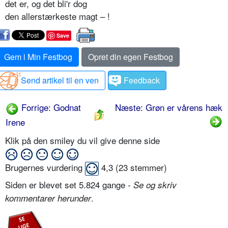
det er, og det bli'r dog
den allerstærkeste magt – !
Save
Gem i Min Festbog
Opret din egen Festbog
Send artikel til en ven
Feedback
Forrige: Godnat
Næste: Grøn er vårens hæk
Irene
Klik på den smiley du vil give denne side
Brugernes vurdering
4,3
(
23
stemmer)
Siden er blevet set 5.824 gange -
Se og skriv
.
kommentarer herunder