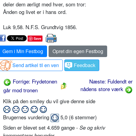
deler dem ærligt med hver, som tror:
Ånden og livet er i hans ord.
Luk 9,58. N.F.S. Grundtvig 1856.
Save
Gem i Min Festbog
Opret din egen Festbog
Send artikel til en ven
Feedback
Forrige: Frydetonen
Næste: Fuldendt er
nådens store værk
går mod tronen
Klik på den smiley du vil give denne side
Brugernes vurdering
5,0
(
6
stemmer)
Siden er blevet set 4.659 gange -
Se og skriv
.
kommentarer herunder