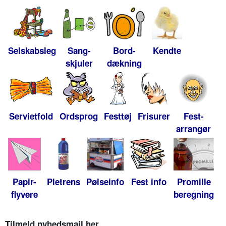
Selskabsleg
Sang-
Bord-
Kendte
skjuler
dækning
Servietfold
Ordsprog
Festtøj
Frisurer
Fest-
arrangør
Papir-
Pletrens
Pølseinfo
Fest info
Promille
flyvere
beregning
Tilmeld nyhedsmail her