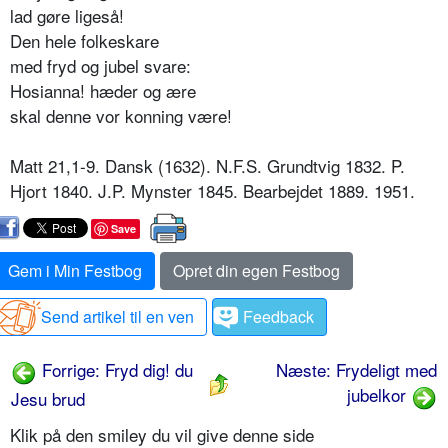
lad gøre ligeså!
Den hele folkeskare
med fryd og jubel svare:
Hosianna! hæder og ære
skal denne vor konning være!
Matt 21,1-9. Dansk (1632). N.F.S. Grundtvig 1832. P.
Hjort 1840. J.P. Mynster 1845. Bearbejdet 1889. 1951.
Save
Gem i Min Festbog
Opret din egen Festbog
Send artikel til en ven
Feedback
Forrige: Fryd dig! du
Næste: Frydeligt med
jubelkor
Jesu brud
Klik på den smiley du vil give denne side