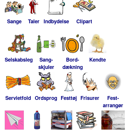
Sange
Taler
Indbydelse
Clipart
Selskabsleg
Sang-
Bord-
Kendte
skjuler
dækning
Servietfold
Ordsprog
Festtøj
Frisurer
Fest-
arrangør