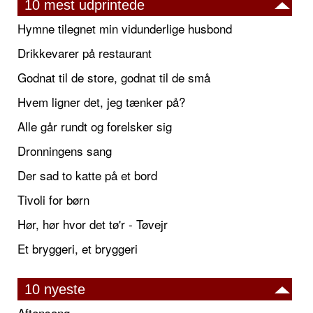
10 mest udprintede
Hymne tilegnet min vidunderlige husbond
Drikkevarer på restaurant
Godnat til de store, godnat til de små
Hvem ligner det, jeg tænker på?
Alle går rundt og forelsker sig
Dronningens sang
Der sad to katte på et bord
Tivoli for børn
Hør, hør hvor det tø'r - Tøvejr
Et bryggeri, et bryggeri
10 nyeste
Aftensang