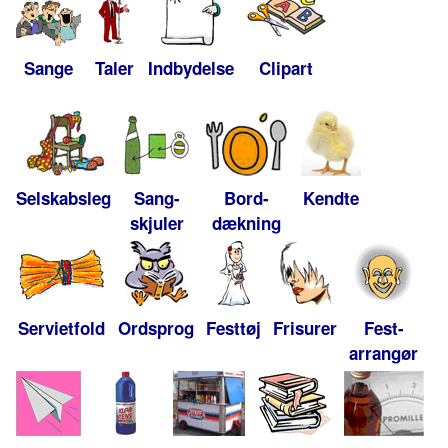
Sange
Taler
Indbydelse
Clipart
Selskabsleg
Sang-
Bord-
Kendte
skjuler
dækning
Servietfold
Ordsprog
Festtøj
Frisurer
Fest-
arrangør