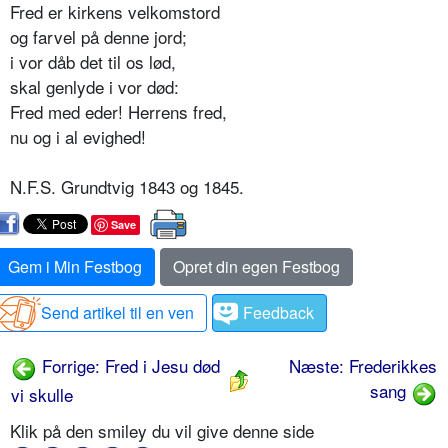
Fred er kirkens velkomstord
og farvel på denne jord;
i vor dåb det til os lød,
skal genlyde i vor død:
Fred med eder! Herrens fred,
nu og i al evighed!
N.F.S. Grundtvig 1843 og 1845.
Save
Gem i Min Festbog
Opret din egen Festbog
Send artikel til en ven
Feedback
Forrige: Fred i Jesu død
Næste: Frederikkes
sang
vi skulle
Klik på den smiley du vil give denne side