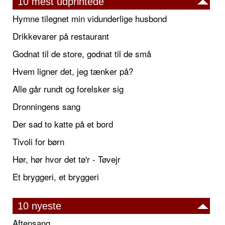
10 mest udprintede
Hymne tilegnet min vidunderlige husbond
Drikkevarer på restaurant
Godnat til de store, godnat til de små
Hvem ligner det, jeg tænker på?
Alle går rundt og forelsker sig
Dronningens sang
Der sad to katte på et bord
Tivoli for børn
Hør, hør hvor det tø'r - Tøvejr
Et bryggeri, et bryggeri
10 nyeste
Aftensang