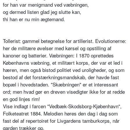
for han var menigmand ved væbningen,
og dermed listen glad jeg slutte kan,
thi han er nu min ægtemand.
Tollerist: gammel betegnelse for artillerist. Evolutionerne:
her de militære øvelser med kørsel og opstil­ling af
kanoner og batterier. Væbningen: I 1870 oprettedes
Københavns væbning, et militært korps, der var et led i
hæren, men også bistod politiet ved uroligheder, og som
bestod af det forstærkningsmand­skab, der havde fast
bopæl i hovedstaden. "Skæbningen" er et interessant
ord; men hvad gør en dreven visedigter ikke for at redde
en god linjes rim!
Vise indlagt i farcen "Vedbæk-Skodsborg-Kjøbenhavn",
Folketeatret 1884. Melodien høres den dag i dag som
fast del af repertoiret for Livgardens tamburkorps, når
garden trækker op.