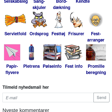
Selskabsleg
Sang-
Bord-
Kendte
skjuler
dækning
Servietfold
Ordsprog
Festtøj
Frisurer
Fest-
arrangør
Papir-
Pletrens
Pølseinfo
Fest info
Promille
flyvere
beregning
Tilmeld nyhedsmail her
Nyeste kommentarer