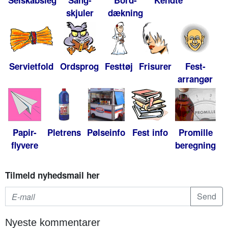
Selskabsleg
Sang-
Bord-
Kendte
skjuler
dækning
Servietfold
Ordsprog
Festtøj
Frisurer
Fest-
arrangør
Papir-
Pletrens
Pølseinfo
Fest info
Promille
flyvere
beregning
Tilmeld nyhedsmail her
Nyeste kommentarer