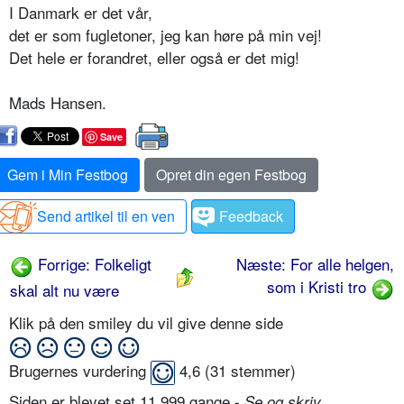
I Danmark er det vår,
det er som fugletoner, jeg kan høre på min vej!
Det hele er forandret, eller også er det mig!
Mads Hansen.
Save
Gem i Min Festbog
Opret din egen Festbog
Send artikel til en ven
Feedback
Forrige: Folkeligt
Næste: For alle helgen,
som i Kristi tro
skal alt nu være
Klik på den smiley du vil give denne side
Brugernes vurdering
4,6
(
31
stemmer)
Siden er blevet set 11.999 gange -
Se og skriv