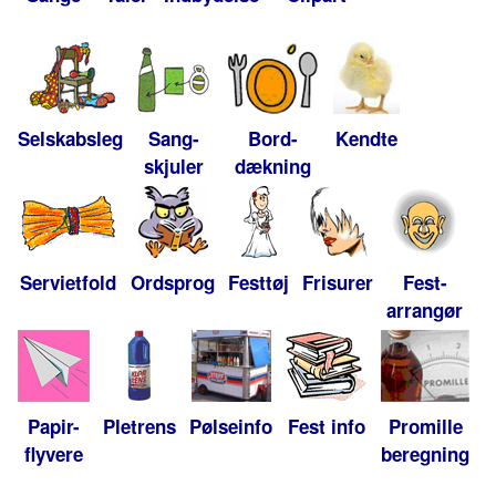
Selskabsleg
Sang-
Bord-
Kendte
skjuler
dækning
Servietfold
Ordsprog
Festtøj
Frisurer
Fest-
arrangør
Papir-
Pletrens
Pølseinfo
Fest info
Promille
flyvere
beregning